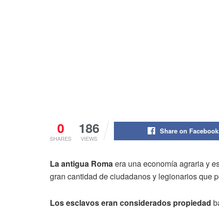
0
186
Share on Facebook
SHARES
VIEWS
La antigua Roma
era una economía agraria y esc
gran cantidad de ciudadanos y legionarios que p
Los esclavos eran considerados propiedad
ba