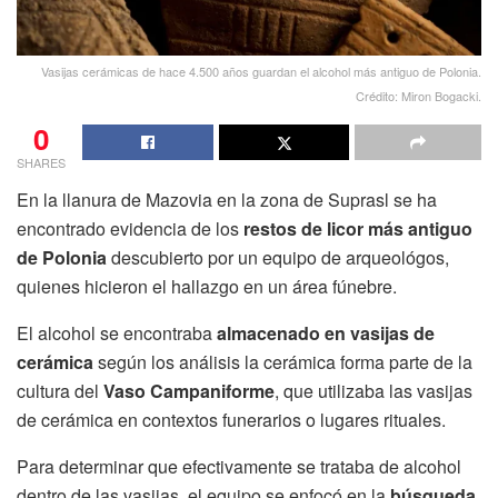
Vasijas cerámicas de hace 4.500 años guardan el alcohol más antiguo de Polonia.
Crédito: Miron Bogacki.
0
SHARES
En la llanura de Mazovia en la zona de Suprasl se ha
encontrado evidencia de los
restos de licor más antiguo
de Polonia
descubierto por un equipo de arqueológos,
quienes hicieron el hallazgo en un área fúnebre.
El alcohol se encontraba
almacenado en vasijas de
cerámica
según los análisis la cerámica forma parte de la
cultura del
Vaso Campaniforme
, que utilizaba las vasijas
de cerámica en contextos funerarios o lugares rituales.
Para determinar que efectivamente se trataba de alcohol
dentro de las vasijas, el equipo se enfocó en la
búsqueda