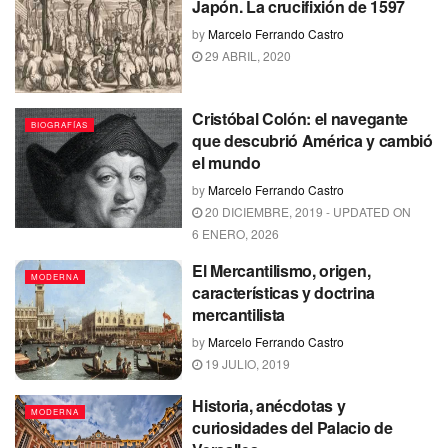
Japón. La crucifixión de 1597
by
Marcelo Ferrando Castro
29 ABRIL, 2020
Cristóbal Colón: el navegante
BIOGRAFÍAS
que descubrió América y cambió
el mundo
by
Marcelo Ferrando Castro
20 DICIEMBRE, 2019 - UPDATED ON
6 ENERO, 2026
El Mercantilismo, origen,
MODERNA
características y doctrina
mercantilista
by
Marcelo Ferrando Castro
19 JULIO, 2019
Historia, anécdotas y
MODERNA
curiosidades del Palacio de