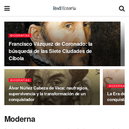
BIOGRAFÍAS
Francisco Vázquez de Coronado: la
búsqueda de las Siete Ciudades de
Cíbola
BIOGRAFÍAS
MODERNA
Álvar Núñez Cabeza de Vaca: naufragios,
supervivencia y la transformación de un
La Era de l
conquistador
conquistado
Moderna