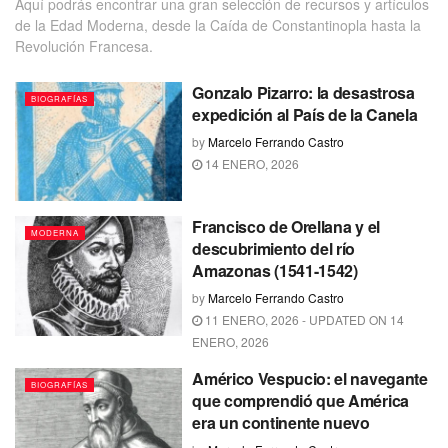
Aquí podrás encontrar una gran selección de recursos y artículos
de la Edad Moderna, desde la Caída de Constantinopla hasta la
Revolución Francesa.
Gonzalo Pizarro: la desastrosa
BIOGRAFÍAS
expedición al País de la Canela
by
Marcelo Ferrando Castro
14 ENERO, 2026
Francisco de Orellana y el
MODERNA
descubrimiento del río
Amazonas (1541-1542)
by
Marcelo Ferrando Castro
11 ENERO, 2026 - UPDATED ON 14
ENERO, 2026
Américo Vespucio: el navegante
BIOGRAFÍAS
que comprendió que América
era un continente nuevo