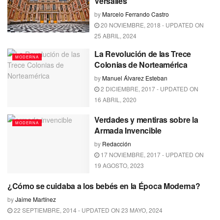
Versalles
by
Marcelo Ferrando Castro
20 NOVIEMBRE, 2018 - UPDATED ON
25 ABRIL, 2024
La Revolución de las Trece
MODERNA
Colonias de Norteamérica
by
Manuel Álvarez Esteban
2 DICIEMBRE, 2017 - UPDATED ON
16 ABRIL, 2020
Verdades y mentiras sobre la
MODERNA
Armada Invencible
by
Redacción
17 NOVIEMBRE, 2017 - UPDATED ON
19 AGOSTO, 2023
¿Cómo se cuidaba a los bebés en la Época Moderna?
MODERNA
by
Jaime Martínez
22 SEPTIEMBRE, 2014 - UPDATED ON 23 MAYO, 2024