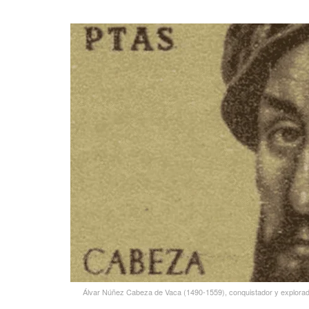
Álvar Núñez Cabeza de Vaca (1490-1559), conquistador y explorador 