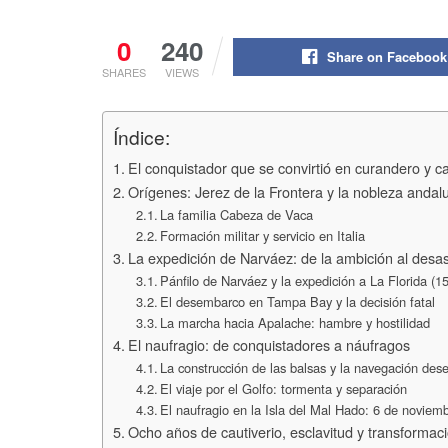
0
240
Share on Facebook
SHARES
VIEWS
Índice:
El conquistador que se convirtió en curandero y c
Orígenes: Jerez de la Frontera y la nobleza andal
La familia Cabeza de Vaca
Formación militar y servicio en Italia
La expedición de Narváez: de la ambición al desas
Pánfilo de Narváez y la expedición a La Florida (1
El desembarco en Tampa Bay y la decisión fatal
La marcha hacia Apalache: hambre y hostilidad
El naufragio: de conquistadores a náufragos
La construcción de las balsas y la navegación des
El viaje por el Golfo: tormenta y separación
El naufragio en la Isla del Mal Hado: 6 de noviem
Ocho años de cautiverio, esclavitud y transformac