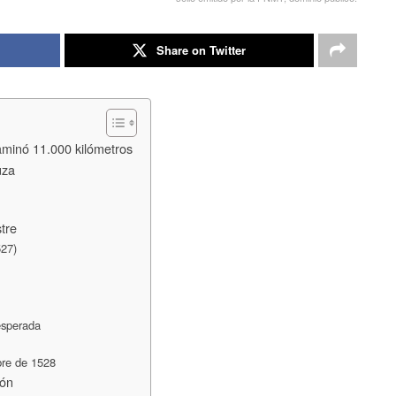
Share on Twitter
aminó 11.000 kilómetros
uza
tre
527)
esperada
bre de 1528
ión