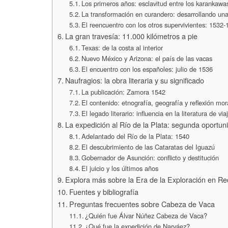
Los primeros años: esclavitud entre los karankawa
La transformación en curandero: desarrollando un
El reencuentro con los otros supervivientes: 1532
La gran travesía: 11.000 kilómetros a pie
Texas: de la costa al interior
Nuevo México y Arizona: el país de las vacas
El encuentro con los españoles: julio de 1536
Naufragios: la obra literaria y su significado
La publicación: Zamora 1542
El contenido: etnografía, geografía y reflexión mor
El legado literario: influencia en la literatura de via
La expedición al Río de la Plata: segunda oportu
Adelantado del Río de la Plata: 1540
El descubrimiento de las Cataratas del Iguazú
Gobernador de Asunción: conflicto y destitución
El juicio y los últimos años
Explora más sobre la Era de la Exploración en Red
Fuentes y bibliografía
Preguntas frecuentes sobre Cabeza de Vaca
¿Quién fue Álvar Núñez Cabeza de Vaca?
¿Qué fue la expedición de Narváez?