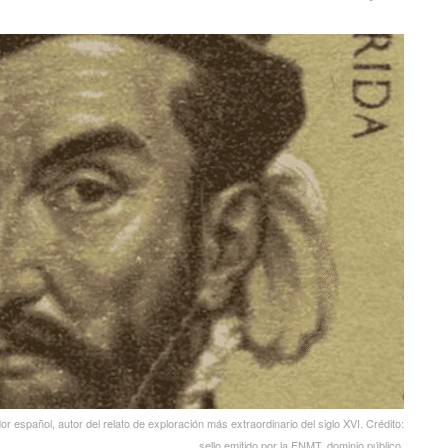
español, autor del relato de exploración más extraordinario del siglo XVI. Crédito:
sello emitido por la FNMT, dominio público.