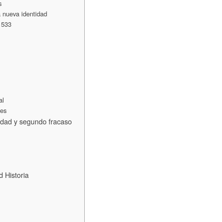
s
a nueva identidad
-1533
al
jes
nidad y segundo fracaso
 Historia