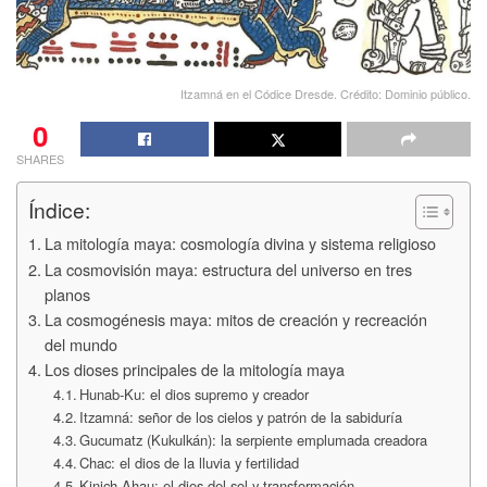
Itzamná en el Códice Dresde. Crédito: Dominio público.
0
SHARES
Índice:
La mitología maya: cosmología divina y sistema religioso
La cosmovisión maya: estructura del universo en tres
planos
La cosmogénesis maya: mitos de creación y recreación
del mundo
Los dioses principales de la mitología maya
Hunab-Ku: el dios supremo y creador
Itzamná: señor de los cielos y patrón de la sabiduría
Gucumatz (Kukulkán): la serpiente emplumada creadora
Chac: el dios de la lluvia y fertilidad
Kinich Ahau: el dios del sol y transformación