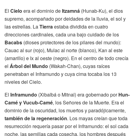
El
Cielo
era el dominio de
Itzamná
(Hunab-Ku), el dios
supremo, acompañado por deidades de la lluvia, el sol y
las estrellas. La
Tierra
estaba dividida en cuatro
direcciones cardinales, cada una bajo cuidado de los
Bacabs
(dioses protectores de los pilares del mundo):
Cauac al sur (rojo), Mulac al norte (blanco), Kan al este
(amarillo) e Ix al oeste (negro). En el centro de todo crecía
el
Árbol del Mundo
(Wakah-Chan), cuyas raíces
penetraban el Inframundo y cuya cima tocaba los 13
niveles del Cielo.
El
Inframundo
(Xibalbá o Mitnal) era gobernado por
Hun-
Camé y Vucub-Camé
, los Señores de la Muerte. Era el
dominio de la oscuridad, los muertos y paradójicamente,
también de la regeneración
. Los mayas creían que toda
resurrección requería pasar por el Inframundo: el sol cada
noche, las semillas cada cosecha, los hombres después