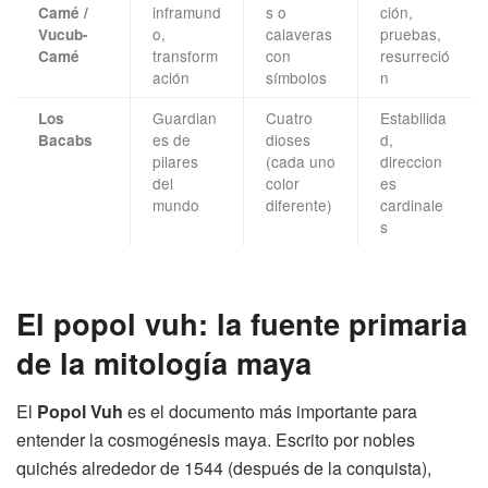
inframund
s o
ción,
Camé /
o,
calaveras
pruebas,
Vucub-
transform
con
resurreció
Camé
ación
símbolos
n
Guardian
Cuatro
Estabilida
Los
es de
dioses
d,
Bacabs
pilares
(cada uno
direccion
del
color
es
mundo
diferente)
cardinale
s
El popol vuh: la fuente primaria
de la mitología maya
El
Popol Vuh
es el documento más importante para
entender la cosmogénesis maya. Escrito por nobles
quichés alrededor de 1544 (después de la conquista),