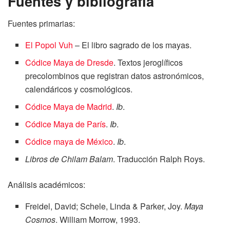
Fuentes y bibliografía
Fuentes primarias:
El Popol Vuh
– El libro sagrado de los mayas.
Códice Maya de Dresde
. Textos jeroglíficos
precolombinos que registran datos astronómicos,
calendáricos y cosmológicos.
Códice Maya de Madrid
.
Ib
.
Códice Maya de París
.
Ib
.
Códice maya de México
.
Ib
.
Libros de Chilam Balam
. Traducción Ralph Roys.
Análisis académicos:
Freidel, David; Schele, Linda & Parker, Joy.
Maya
Cosmos
. William Morrow, 1993.