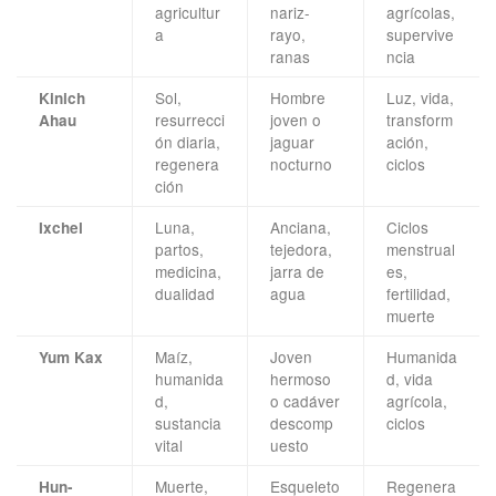
agricultur
nariz-
agrícolas,
a
rayo,
supervive
ranas
ncia
Sol,
Hombre
Luz, vida,
Kinich
resurrecci
joven o
transform
Ahau
ón diaria,
jaguar
ación,
regenera
nocturno
ciclos
ción
Luna,
Anciana,
Ciclos
Ixchel
partos,
tejedora,
menstrual
medicina,
jarra de
es,
dualidad
agua
fertilidad,
muerte
Maíz,
Joven
Humanida
Yum Kax
humanida
hermoso
d, vida
d,
o cadáver
agrícola,
sustancia
descomp
ciclos
vital
uesto
Muerte,
Esqueleto
Regenera
Hun-