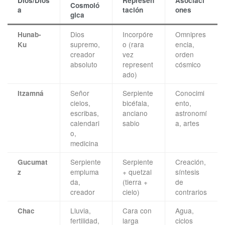
Dios/Dios
Represen
Asociaci
Cosmoló
a
tación
ones
gica
Dios
Incorpóre
Omnipres
Hunab-
supremo,
o (rara
encia,
Ku
creador
vez
orden
absoluto
represent
cósmico
ado)
Señor
Serpiente
Conocimi
Itzamná
cielos,
bicéfala,
ento,
escribas,
anciano
astronomí
calendari
sabio
a, artes
o,
medicina
Serpiente
Serpiente
Creación,
Gucumat
empluma
+ quetzal
síntesis
z
da,
(tierra +
de
creador
cielo)
contrarios
Lluvia,
Cara con
Agua,
Chac
fertilidad,
larga
ciclos