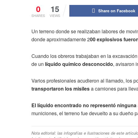
0
15
Share on Facebook
SHARES
VIEWS
Un terreno donde se realizaban labores de movimi
donde aproximadamente 2
00 explosivos fuero
Cuando los obreros trabajaban en la excavación 
de un
líquido químico desconocido
, avisaron 
Varios profesionales acudieron al llamado, los p
transportaron los misiles
a camiones para lleva
El líquido encontrado no representó ningun
municiones, el terreno fue devuelto a su dueño p
Nota editorial: las infografías e ilustraciones de este artíc