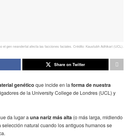
el gen neandertal afecta las facciones faciales. Crédito: Kaustubh Adhikari (UCL).
Share on Twitter
terial genético
que incide en la
forma de nuestra
tigadores de la University College de Londres (UCL) y
que da lugar a
una nariz más alta
(o más larga, midiendo
la selección natural cuando los antiguos humanos se
ca.