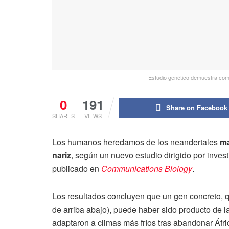
Estudio genético demuestra como 
0
191
Share on Facebook
SHARES
VIEWS
Los humanos heredamos de los neandertales
ma
nariz
, según un nuevo estudio dirigido por inves
publicado en
Communications Biology
.
Los resultados concluyen que un gen concreto, 
de arriba abajo), puede haber sido producto de 
adaptaron a climas más fríos tras abandonar Áfri