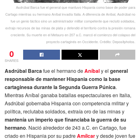
Asdrúbal Barca fue el general que mantuvo Hispania como base de poder para
Cartago mientras su hermano Aníbal invadía Italia. A diferencia de Aníbal, Asdrúbal no
fue un genio táctico sino un administrador militar competente que reclutó soldados,
extrajo recursos de las minas de plata y defendió el territorio contra la presión romana
creciente. Su muerte en el Metauro en 207 a.C. marcó el comienzo del colapso del
proyecto cartaginés en Occidente. Crédito: Depositphotos.
0
SHARES
Asdrúbal Barca
fue el hermano de
Aníbal
y el
general
responsable de mantener Hispania como la base
cartaginesa durante la Segunda Guerra Púnica
.
Mientras Aníbal ganaba batallas espectaculares en Italia,
Asdrúbal gobernaba Hispania con competencia militar y
política, reclutaba soldados, extraía oro de las minas y
mantenía un imperio que financiaba la guerra de su
hermano
. Nació alrededor de 243 a.C. en Cartago, fue
criado en Hispania por su padre
Amílcar
y desde joven fue