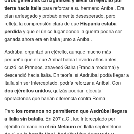
otros generales cartagineses y llevar un ejército por
tierra hacia Italia
para reforzar a su hermano Aníbal. Era
plan arriesgado y probablemente desesperado, pero
refleja la comprensión clara de que
Hispania estaba
perdida
y que el único lugar donde la guerra podría ser
ganada ahora era en Italia junto a Aníbal.
Asdrúbal organizó un ejército, aunque mucho más
pequeño que el que Aníbal había llevado años antes,
cruzó los Pirineos, atravesó Galia (Francia moderna) y
descendió hacia Italia. En teoría, si Asdrúbal podía llegar a
Italia sin ser interceptado, podría reforzar a Aníbal. Con
dos ejércitos unidos
, quizás podrían ejecutar
operaciones que harían diferencia contra Roma.
Pero
los romanos no permitieron que Asdrúbal llegara
a Italia sin batalla
. En 207 a.C., fue interceptado por
ejército romano en el
río Metauro
en Italia septentrional.