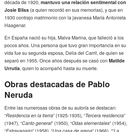
década de 1920,
mantuvo una relación sentimental con
Josie Bliss
(a quien recordó en sus memorias), y que en
1930 contrajo matrimonio con la javanesa María Antonieta
Haagenar.
En España nació su hija, Malva Marina, que falleció a los
pocos años. Una persona que tuvo gran importancia en su
vida fue su segunda esposa, Delia del Carril, de quien se
separó en 1955. Once años después se casó con
Matilde
Urrutia
, quien lo acompañó hasta su muerte.
Obras destacadas de Pablo
Neruda
Entre las numerosas obras de su autoría se destacan:
“
Residencia en la tierra
” (1925-1935), “
Tercera residencia
”
(1947), “
Canto general
” (1950), “
Odas elementales
” (1954),
“
Estravagario
” (1958), “
Una casa de arena
” (1966), “”
La