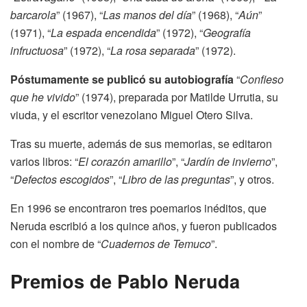
barcarola
” (1967), “
Las manos del día
” (1968), “
Aún
”
(1971), “
La espada encendida
” (1972), “
Geografía
infructuosa
” (1972), “
La rosa separada
” (1972).
Póstumamente se publicó su autobiografía
“
Confieso
que he vivido
” (1974), preparada por Matilde Urrutia, su
viuda, y el escritor venezolano Miguel Otero Silva.
Tras su muerte, además de sus memorias, se editaron
varios libros: “
El corazón amarillo
”, “
Jardín de invierno
”,
“
Defectos escogidos
”, “
Libro de las preguntas
”, y otros.
En 1996 se encontraron tres poemarios inéditos, que
Neruda escribió a los quince años, y fueron publicados
con el nombre de “
Cuadernos de Temuco
”.
Premios de Pablo Neruda