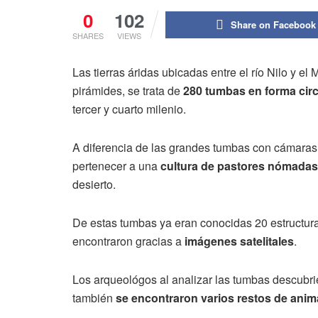
0
102
Share on Facebook
SHARES
VIEWS
Las tierras áridas ubicadas entre el río Nilo y el
pirámides, se trata de
280 tumbas en forma cir
tercer y cuarto milenio.
A diferencia de las grandes tumbas con cámaras 
pertenecer a una
cultura de pastores nómadas
desierto.
De estas tumbas ya eran conocidas 20 estructuras
encontraron gracias a
imágenes satelitales
.
Los arqueológos al analizar las tumbas descubr
también
se encontraron varios restos de anim