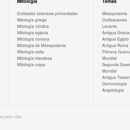
Mitología
Temas
Entidades cósmicas primordiales
Mesopotamia
Mitología griega
Civilizaciones
Mitología nórdica
Levante
Mitología egipcia
Antigua Grecia
Mitología romana
Antiguo Egipto
Mitología de Mesopotamia
Antigua Roma
Mitología celta
Primera Guerr
Mitología irlandesa
Mundial
Mitología maya
Segunda Guer
Mundial
Antiguo Testa
Demonología
Angelología
SSN 2605-1060