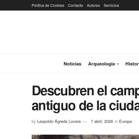
Política de Cookies
Contacto
Autores
Servicios
Noticias
Arqueología
Histor
Descubren el ca
antiguo de la ciud
by
Leopoldo Ágreda Lovera
7 abril, 2026
in
Europa