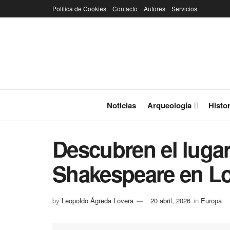
Política de Cookies
Contacto
Autores
Servicios
Noticias
Arqueología
Histor
Descubren el lugar
Shakespeare en L
by
Leopoldo Ágreda Lovera
20 abril, 2026
in
Europa