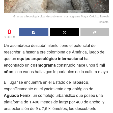
Gracias a tecnología Lidar descubren un cosmograma Maya. Crédito: Takeshi
Inomata.
0
SHARES
Un asombroso descubrimiento tiene el potencial de
reescribir la historia pre colombina de América, luego de
que un
equipo arqueológico internacional
ha
encontrado un
cosmograma
construido hace unos
3 mil
años
, con varios hallazgos importantes de la cultura maya.
El lugar se encuentra en el Estado de
Tabasco
,
específicamente en el yacimiento arqueológico de
Aguada Fénix
, un complejo urbanístico que posee una
plataforma de 1.400 metros de largo por 400 de ancho, y
una extensión de 9 x 7,5 kilómetros, fue descubierto