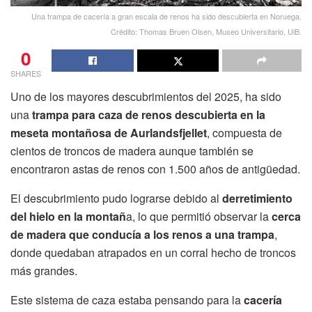
Una trampa de cacería a gran escala de renos ha sido descubierta en Noruega.
Crédito: Thomas Bruen Olsen, Museo Universitario, UiB.
0
SHARES
Uno de los mayores descubrimientos del 2025, ha sido
una
trampa para caza de renos descubierta en la
meseta montañosa de Aurlandsfjellet
, compuesta de
cientos de troncos de madera aunque también se
encontraron astas de renos con 1.500 años de antigüedad.
El descubrimiento pudo lograrse debido al
derretimiento
del hielo en la montañ
a, lo que permitió observar la
cerca
de madera que conducía a los renos a una trampa
,
donde quedaban atrapados en un corral hecho de troncos
más grandes.
Este sistema de caza estaba pensando para la
cacería