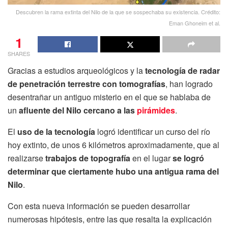
Descubren la rama extinta del Nilo de la que se sospechaba su existencia. Crédito:
Eman Ghoneim et al.
1
SHARES
Gracias a estudios arqueológicos y la
tecnología de radar
de penetración terrestre con tomografías
, han logrado
desentrañar un antiguo misterio en el que se hablaba de
un
afluente del Nilo cercano a las
pirámides
.
El
uso de la tecnología
logró identificar un curso del río
hoy extinto, de unos 6 kilómetros aproximadamente, que al
realizarse
trabajos de topografía
en el lugar
se logró
determinar que ciertamente hubo una antigua rama del
Nilo
.
Con esta nueva información se pueden desarrollar
numerosas hipótesis, entre las que resalta la explicación