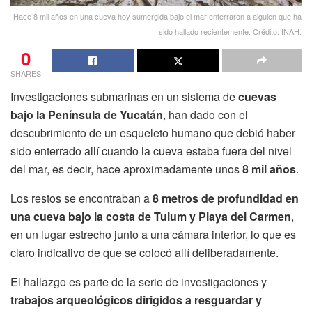
Hace 8 mil años en una cueva hoy sumergida bajo el mar enterraron a alguien que ha
sido hallado recientemente. Crédito: INAH.
0
SHARES
Investigaciones submarinas en un sistema de
cuevas
bajo la Península de Yucatán
, han dado con el
descubrimiento de un esqueleto humano que debió haber
sido enterrado allí cuando la cueva estaba fuera del nivel
del mar, es decir, hace aproximadamente unos
8 mil años
.
Los restos se encontraban a
8 metros de profundidad en
una cueva bajo la costa de Tulum y Playa del Carmen
,
en un lugar estrecho junto a una cámara interior, lo que es
claro indicativo de que se colocó allí deliberadamente.
El hallazgo es parte de la serie de investigaciones y
trabajos arqueológicos dirigidos a resguardar y