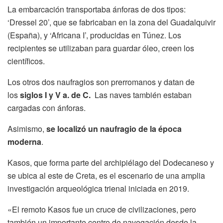
La embarcación transportaba ánforas de dos tipos:
‘Dressel 20’, que se fabricaban en la zona del Guadalquivir
(España), y ‘Africana I’, producidas en Túnez. Los
recipientes se utilizaban para guardar óleo, creen los
científicos.
Los otros dos naufragios son prerromanos y datan de
los
siglos I y V a. de C.
Las naves también estaban
cargadas con ánforas.
Asimismo,
se localizó un naufragio de la época
moderna
.
Kasos, que forma parte del archipiélago del Dodecaneso y
se ubica al este de Creta, es el escenario de una amplia
investigación arqueológica trienal iniciada en 2019.
«El remoto Kasos fue un cruce de civilizaciones, pero
también un importante centro de navegación desde la