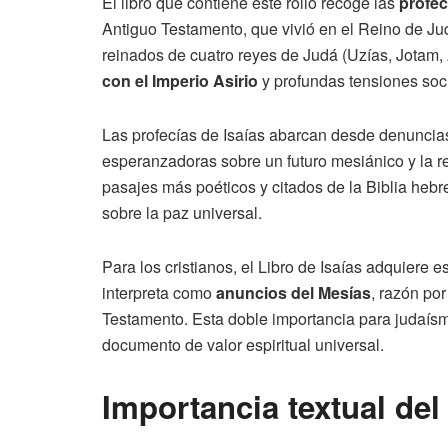
El libro que contiene este rollo recoge las
profec
Antiguo Testamento, que vivió en el Reino de Judá
reinados de cuatro reyes de Judá (Uzías, Jotam
con el Imperio Asirio
y profundas tensiones soci
Las profecías de Isaías abarcan desde denuncias d
esperanzadoras sobre un futuro mesiánico y la re
pasajes más poéticos y citados de la Biblia hebre
sobre la paz universal.
Para los cristianos, el Libro de Isaías adquiere e
interpreta como
anuncios del Mesías
, razón por
Testamento. Esta doble importancia para judaísmo
documento de valor espiritual universal.
Importancia textual de