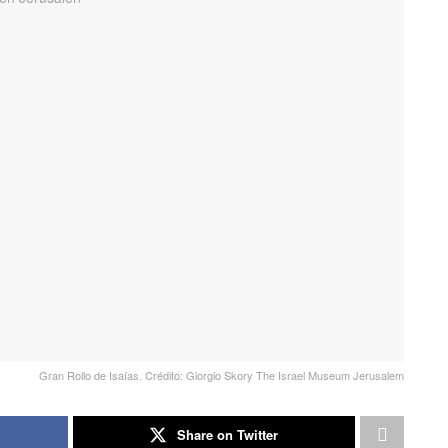
Gran Rollo de Isaías. Crédito: Giorgio Skory The Israel Museum Jerusalem
Share on Twitter