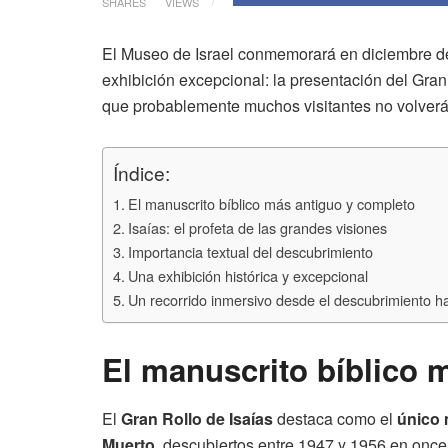
SHARES
VIEWS
El Museo de Israel conmemorará en diciembre de
exhibición excepcional: la presentación del Gran
que probablemente muchos visitantes no volverán
Índice:
El manuscrito bíblico más antiguo y completo
Isaías: el profeta de las grandes visiones
Importancia textual del descubrimiento
Una exhibición histórica y excepcional
Un recorrido inmersivo desde el descubrimiento h
El manuscrito bíblico 
El
Gran Rollo de Isaías
destaca como el
único 
Muerto
, descubiertos entre 1947 y 1956 en onc