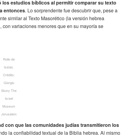
 los estudios bíblicos al permitir comparar su texto
ta entonces
. Lo sorprendente fue descubrir que, pese a
nte similar al Texto Masorético (la versión hebrea
C.), con variaciones menores que en su mayoría se
Rollo de
Isaías.
Crédito:
Giorgio
Skory The
Israel
Museum
Jerusalem
dad con que las comunidades judías transmitieron los
ando la confiabilidad textual de la Biblia hebrea. Al mismo