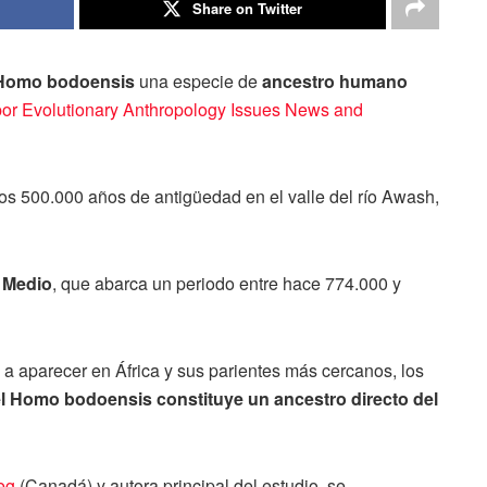
Share on Twitter
Homo bodoensis
una especie de
ancestro humano
 por Evolutionary Anthropology Issues News and
os 500.000 años de antigüedad en el valle del río Awash,
 Medio
, que abarca un periodo entre hace 774.000 y
aparecer en África y sus parientes más cercanos, los
l Homo bodoensis constituye un ancestro directo del
eg
(Canadá) y autora principal del estudio, se