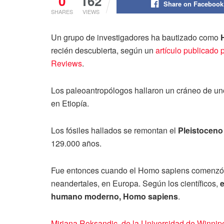
0
162
Share on Facebook
SHARES
VIEWS
Un grupo de investigadores ha bautizado como
recién descubierta, según un
artículo publicado
Reviews
.
Los paleoantropólogos hallaron un
cráneo de un
en Etiopía.
Los fósiles hallados se remontan el
Pleistoceno
129.000 años.
Fue entonces cuando el Homo sapiens comenzó a 
neandertales, en Europa. Según los científicos,
e
humano moderno, Homo sapiens
.
Mirjana Roksandic, de la Universidad de Winnip