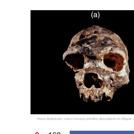
Homo Bodoensis, nuevo humano primitivo descubierto en Etiopía. 