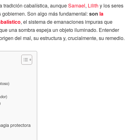
a tradición cabalística, aunque
Samael
,
Lilith
y los seres
las gobiernen. Son algo más fundamental:
son
la
balístico
, el sistema de emanaciones impuras que
que una sombra espeja un objeto iluminado. Entender
origen del mal, su estructura y, crucialmente, su remedio.
ntoso)
ador)
)
magia protectora