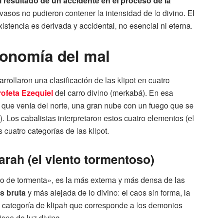
l resultado de un accidente en el proceso de la
 vasos no pudieron contener la intensidad de lo divino. El
xistencia es derivada y accidental, no esencial ni eterna.
axonomía del mal
arrollaron una clasificación de las klipot en cuatro
rofeta Ezequiel
del carro divino (merkabá). En esa
 que venía del norte, una gran nube con un fuego que se
). Los cabalistas interpretaron estos cuatro elementos (el
s cuatro categorías de las klipot.
arah (el viento tormentoso)
to de tormenta», es la más externa y más densa de las
s bruta
y más alejada de lo divino: el caos sin forma, la
 la categoría de klipah que corresponde a los demonios
spa de luz divina.