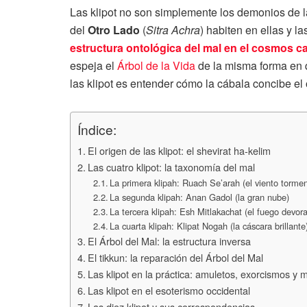
Las klipot no son simplemente los demonios de l
del
Otro Lado
(
Sitra Achra
) habiten en ellas y 
estructura ontológica del mal en el cosmos ca
espeja el
Árbol de la Vida
de la misma forma en 
las klipot es entender cómo la cábala concibe el 
Índice:
El origen de las klipot: el shevirat ha-kelim
Las cuatro klipot: la taxonomía del mal
La primera klipah: Ruach Se’arah (el viento torme
La segunda klipah: Anan Gadol (la gran nube)
La tercera klipah: Esh Mitlakachat (el fuego devor
La cuarta klipah: Klipat Nogah (la cáscara brillante
El Árbol del Mal: la estructura inversa
El tikkun: la reparación del Árbol del Mal
Las klipot en la práctica: amuletos, exorcismos y 
Las klipot en el esoterismo occidental
Las diez klipot y sus correspondencias