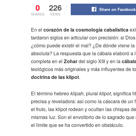
0
226
Share on Facebook
SHARES
VIEWS
En el
corazón de la cosmología cabalística
exi
tardaron siglos en articular con precisión: si Dio
¿cómo puede existir el mal? ¿De dónde viene la 
absoluta? La respuesta que la cábala elaboró a l
completa en el
Zohar
del siglo XIII y en la
cábala
teológicos más originales y más influyentes de to
doctrina de las klipot
.
El término hebreo
klipah
, plural
klipot
, significa 
precisa y reveladora: así como la cáscara de un fru
el fruto, las klipot rodean y ocultan las chispas 
mismas luz. Son el envoltorio de lo sagrado que 
el límite que se ha convertido en obstáculo.