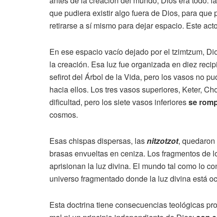
antes de la creación del mundo, Dios era todo: la r
que pudiera existir algo fuera de Dios, para que p
retirarse a sí mismo para dejar espacio. Este act
En ese espacio vacío dejado por el tzimtzum, Di
la creación. Esa luz fue organizada en diez recip
sefirot del Árbol de la Vida, pero los vasos no pu
hacia ellos. Los tres vasos superiores, Keter, 
dificultad, pero los siete vasos inferiores
se romp
cosmos.
Esas chispas dispersas, las
nitzotzot
, quedaron
brasas envueltas en ceniza. Los fragmentos de l
aprisionan la luz divina. El mundo tal como lo c
universo fragmentado donde la luz divina está oc
Esta doctrina tiene consecuencias teológicas pro