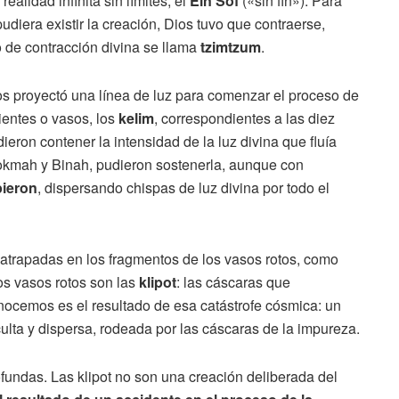
ealidad infinita sin límites, el
Ein Sof
(«sin fin»). Para
udiera existir la creación, Dios tuvo que contraerse,
o de contracción divina se llama
tzimtzum
.
os proyectó una línea de luz para comenzar el proceso de
ientes o vasos, los
kelim
, correspondientes a las diez
dieron contener la intensidad de la luz divina que fluía
Chokmah y Binah, pudieron sostenerla, aunque con
ieron
, dispersando chispas de luz divina por todo el
 atrapadas en los fragmentos de los vasos rotos, como
os vasos rotos son las
klipot
: las cáscaras que
onocemos es el resultado de esa catástrofe cósmica: un
ulta y dispersa, rodeada por las cáscaras de la impureza.
fundas. Las klipot no son una creación deliberada del