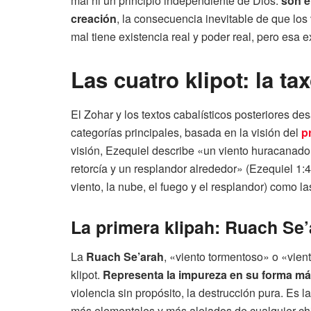
mal ni un principio independiente de Dios:
son e
creación
, la consecuencia inevitable de que los
mal tiene existencia real y poder real, pero esa e
Las cuatro klipot: la t
El Zohar y los textos cabalísticos posteriores des
categorías principales, basada en la visión del
p
visión, Ezequiel describe «un viento huracanado
retorcía y un resplandor alrededor» (Ezequiel 1:4
viento, la nube, el fuego y el resplandor) como la
La primera klipah: Ruach Se’
La
Ruach Se’arah
, «viento tormentoso» o «vien
klipot.
Representa la impureza en su forma má
violencia sin propósito, la destrucción pura. Es
más elementales y más alejados de cualquier chi