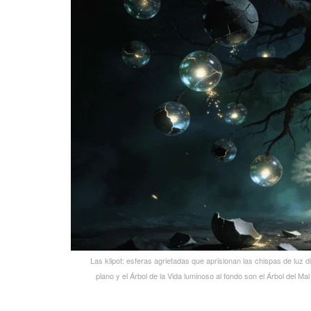
Las klipot: esferas agrietadas que aprisionan las chispas de luz d
plano y el Árbol de la Vida luminoso al fondo son el Árbol del Mal