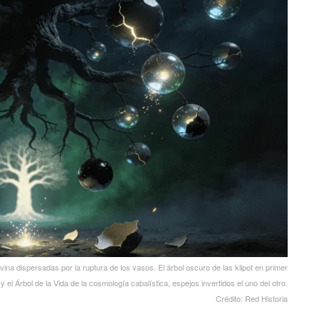
ivina dispersadas por la ruptura de los vasos. El árbol oscuro de las klipot en primer
 y el Árbol de la Vida de la cosmología cabalística, espejos invertidos el uno del otro.
Crédito: Red Historia