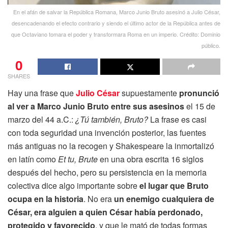
En el afán de salvar la República Romana, Marco Junio Bruto asesinó a Julio César,
desencadenando el efecto contrario y siendo el último actor de la República antes de
que Octaviano tomara el poder y transformara Roma en un imperio. Crédito: Dominio
público.
0
SHARES
Hay una frase que
Julio César
supuestamente
pronunció
al ver a Marco Junio Bruto entre sus asesinos
el 15 de
marzo del 44 a.C.:
¿Tú también, Bruto?
La frase es casi
con toda seguridad una invención posterior, las fuentes
más antiguas no la recogen y Shakespeare la inmortalizó
en latín como
Et tu, Brute
en una obra escrita 16 siglos
después del hecho, pero su persistencia en la memoria
colectiva dice algo importante sobre
el lugar que Bruto
ocupa en la historia
. No era
un enemigo cualquiera de
César, era alguien a quien César había perdonado,
protegido y favorecido
, y que le mató de todas formas