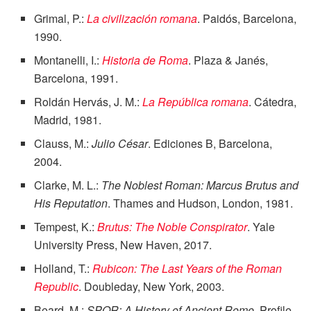
Grimal, P.:
La civilización romana
. Paidós, Barcelona,
1990.
Montanelli, I.:
Historia de Roma
. Plaza & Janés,
Barcelona, 1991.
Roldán Hervás, J. M.:
La República romana
. Cátedra,
Madrid, 1981.
Clauss, M.:
Julio César
. Ediciones B, Barcelona,
2004.
Clarke, M. L.:
The Noblest Roman: Marcus Brutus and
His Reputation
. Thames and Hudson, London, 1981.
Tempest, K.:
Brutus: The Noble Conspirator
. Yale
University Press, New Haven, 2017.
Holland, T.:
Rubicon: The Last Years of the Roman
Republic
. Doubleday, New York, 2003.
Beard, M.:
SPQR: A History of Ancient Rome
. Profile