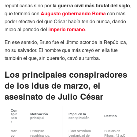
republicanas sino por
la guerra civil más brutal del siglo
,
que terminó con
Augusto gobernando Roma
con más
poder efectivo del que César había tenido nunca, dando
inicio al periodo del
imperio romano
.
En ese sentido, Bruto fue el último actor de la República,
no su salvador. El hombre que más creyó en ella fue
también el que, sin quererlo, cavó su tumba.
Los principales conspiradores
de los Idus de marzo, el
asesinato de Julio César
Con
spir
Motivación
Papel en la
Destino
ado
principal
conspiración
r
Mar
Principios
Líder simbólico.
Suicidio en
co
republicanos.
Legitimidad del
Filipos, 42 a.C.