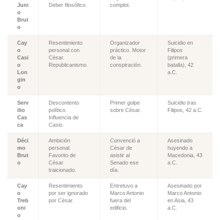
Juni
Deber filosófico.
complot.
o
Brut
o
Cay
Resentimiento
Organizador
Suicidio en
o
personal con
práctico. Motor
Filipos
Casi
César.
de la
(primera
o
Republicanismo.
conspiración.
batalla), 42
Lon
a.C.
gin
o
Serv
Descontento
Primer golpe
Suicidio tras
ilio
político.
sobre César.
Filipos, 42 a.C.
Cas
Influencia de
ca
Casio.
Déci
Ambición
Convenció a
Asesinado
mo
personal.
César de
huyendo a
Brut
Favorito de
asistir al
Macedonia, 43
o
César
Senado ese
a.C.
traicionado.
día.
Cay
Resentimiento
Entretuvo a
Asesinado por
o
por ser ignorado
Marco Antonio
Marco Antonio
Treb
por César.
fuera del
en Asia, 43
oni
edificio.
a.C.
o