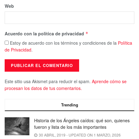
Web
Acuerdo con la política de privacidad
*
Estoy de acuerdo con los términos y condiciones de la
Política
de Privacidad
.
Este sitio usa Akismet para reducir el spam.
Aprende cómo se
procesan los datos de tus comentarios.
Trending
Historia de los Ángeles caídos: qué son, quienes
fueron y lista de los más importantes
30 ABRIL, 2019 - UPDATED ON 1 MARZO, 2026