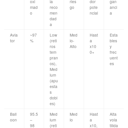
oxi
ia
ries
dor
gan
mad
reco
go
pote
anci
o
men
ncial
a
dad
a
Avia
~97
Low
Med
Hast
Esta
tor
%
(reti
io-
a
bles
ros
Alto
x10
y
tem
0+
frec
pran
uent
os),
es
Med
ium
(apu
esta
s
dobl
es)
Ball
95.5
Med
Med
Hast
Alta
oon
–
ium
io
a
vola
98
(reti
x10,
tilida