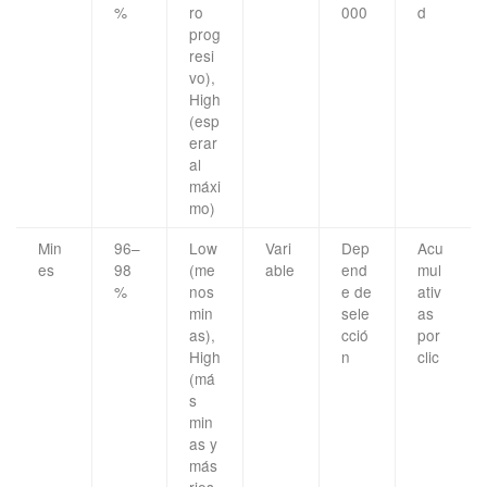
%
ro
000
d
prog
resi
vo),
High
(esp
erar
al
máxi
mo)
Min
96–
Low
Vari
Dep
Acu
es
98
(me
able
end
mul
%
nos
e de
ativ
min
sele
as
as),
cció
por
High
n
clic
(má
s
min
as y
más