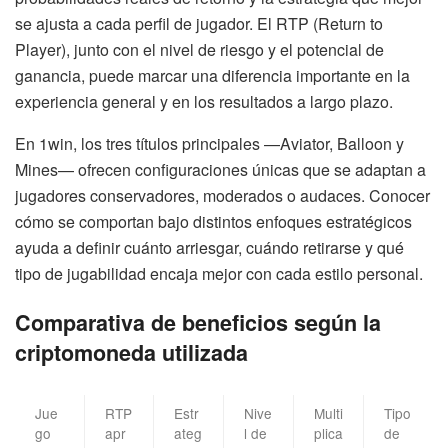
se ajusta a cada perfil de jugador. El RTP (Return to
Player), junto con el nivel de riesgo y el potencial de
ganancia, puede marcar una diferencia importante en la
experiencia general y en los resultados a largo plazo.
En 1win, los tres títulos principales —Aviator, Balloon y
Mines— ofrecen configuraciones únicas que se adaptan a
jugadores conservadores, moderados o audaces. Conocer
cómo se comportan bajo distintos enfoques estratégicos
ayuda a definir cuánto arriesgar, cuándo retirarse y qué
tipo de jugabilidad encaja mejor con cada estilo personal.
Comparativa de beneficios según la
criptomoneda utilizada
Jue
RTP
Estr
Nive
Multi
Tipo
go
apr
ateg
l de
plica
de