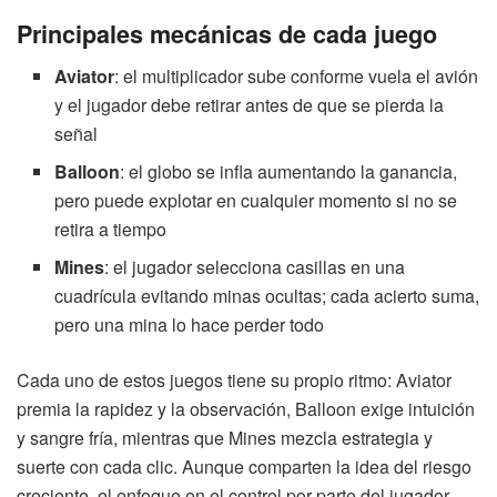
Principales mecánicas de cada juego
Aviator
: el multiplicador sube conforme vuela el avión
y el jugador debe retirar antes de que se pierda la
señal
Balloon
: el globo se infla aumentando la ganancia,
pero puede explotar en cualquier momento si no se
retira a tiempo
Mines
: el jugador selecciona casillas en una
cuadrícula evitando minas ocultas; cada acierto suma,
pero una mina lo hace perder todo
Cada uno de estos juegos tiene su propio ritmo: Aviator
premia la rapidez y la observación, Balloon exige intuición
y sangre fría, mientras que Mines mezcla estrategia y
suerte con cada clic. Aunque comparten la idea del riesgo
creciente, el enfoque en el control por parte del jugador