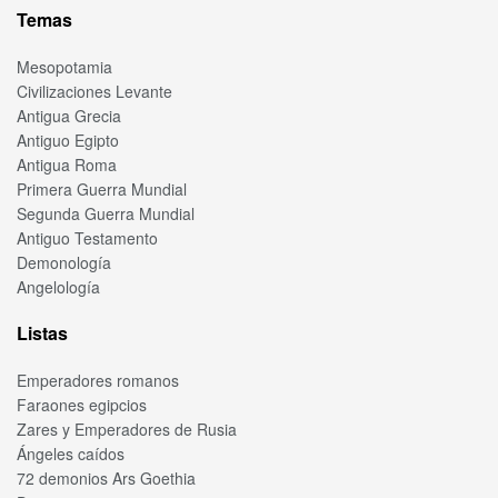
Temas
Mesopotamia
Civilizaciones Levante
Antigua Grecia
Antiguo Egipto
Antigua Roma
Primera Guerra Mundial
Segunda Guerra Mundial
Antiguo Testamento
Demonología
Angelología
Listas
Emperadores romanos
Faraones egipcios
Zares y Emperadores de Rusia
Ángeles caídos
72 demonios Ars Goethia