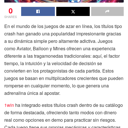
0
SHARES
En el mundo de los juegos de azar en línea, los títulos tipo
crash han ganado una popularidad impresionante gracias
a su dinámica simple pero altamente adictiva. Juegos
como Aviator, Balloon y Mines ofrecen una experiencia
diferente a las tragamonedas tradicionales: aquí, el factor
tiempo, la intuición y la velocidad de decisión se
convierten en los protagonistas de cada partida. Estos
juegos se basan en multiplicadores crecientes que pueden
romperse en cualquier momento, lo que genera una
adrenalina única al apostar.
1win
ha integrado estos títulos crash dentro de su catálogo
de forma destacada, ofreciendo tanto modos con dinero
real como opciones en demo para practicar sin riesgos.
Cada juego tiene sus propias mecánicas y características