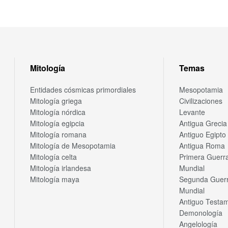
Mitología
Temas
Entidades cósmicas primordiales
Mesopotamia
Mitología griega
Civilizaciones
Mitología nórdica
Levante
Mitología egipcia
Antigua Grecia
Mitología romana
Antiguo Egipto
Mitología de Mesopotamia
Antigua Roma
Mitología celta
Primera Guerr
Mitología irlandesa
Mundial
Mitología maya
Segunda Guer
Mundial
Antiguo Testa
Demonología
Angelología