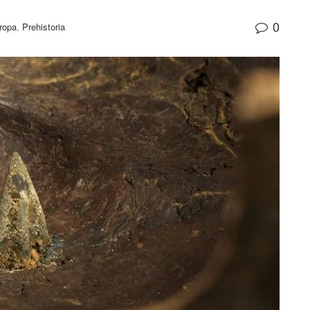
0
ropa
,
Prehistoria