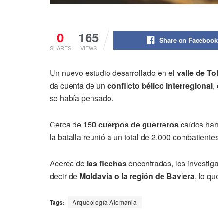
0
165
Share on Facebook
SHARES
VIEWS
Un nuevo estudio desarrollado en el
valle de To
da cuenta de un
conflicto bélico interregional
,
se había pensado.
Cerca de
150 cuerpos de guerreros
caídos han
la batalla reunió a un total de 2.000 combatientes
Acerca de
las flechas
encontradas, los investig
decir de
Moldavia o la región de Baviera
, lo qu
Tags:
Arqueología Alemania