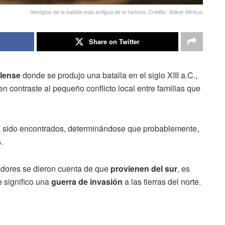
Vestigios de la batalla más antigua de la historia. Crédito: Volker Minkus
Share on Twitter
llense
donde se produjo una batalla en el siglo XIII a.C.,
 en contraste al pequeño conflicto local entre familias que
 sido encontrados, determinándose que probablemente,
.
adores se dieron cuenta de que
provienen del sur
, es
e significo una
guerra de invasión
a las tierras del norte.