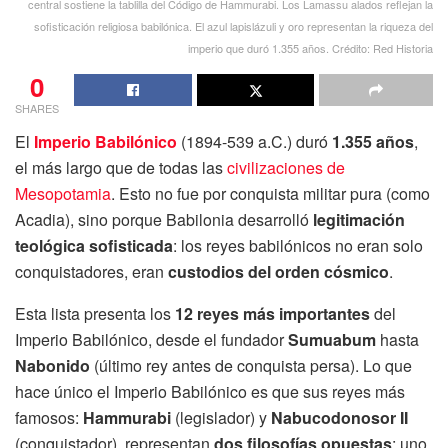
central sostiene la tablilla del Código de Hammurabi. Los Lamassu alados reflejan la
sofisticación religiosa babilónica. El azul lapislázuli y oro representan la riqueza del
imperio que duró 1.355 años. Crédito: Red Historia
0
SHARES
El
Imperio Babilónico
(1894-539 a.C.) duró
1.355 años
,
el más largo que de todas las
civilizaciones de
Mesopotamia
. Esto no fue por conquista militar pura (como
Acadia), sino porque Babilonia desarrolló
legitimación
teológica sofisticada
: los reyes babilónicos no eran solo
conquistadores, eran
custodios del orden cósmico
.
Esta lista presenta los
12 reyes más importantes
del
Imperio Babilónico, desde el fundador
Sumuabum
hasta
Nabonido
(último rey antes de conquista persa). Lo que
hace único el Imperio Babilónico es que sus reyes más
famosos:
Hammurabi
(legislador) y
Nabucodonosor II
(conquistador), representan
dos filosofías opuestas
: uno