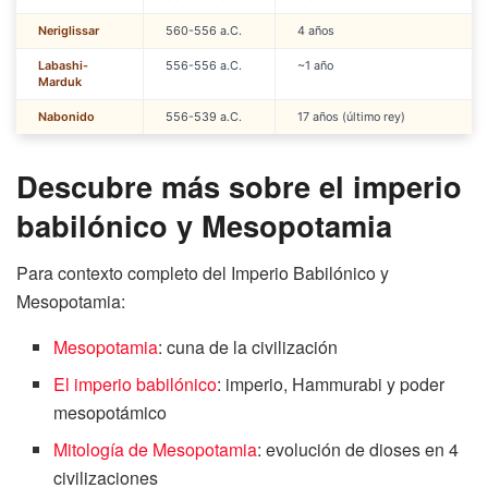
Neriglissar
560-556 a.C.
4 años
Labashi-
556-556 a.C.
~1 año
Marduk
Nabonido
556-539 a.C.
17 años (último rey)
Descubre más sobre el imperio
babilónico y Mesopotamia
Para contexto completo del Imperio Babilónico y
Mesopotamia:
Mesopotamia
: cuna de la civilización
El imperio babilónico
: imperio, Hammurabi y poder
mesopotámico
Mitología de Mesopotamia
: evolución de dioses en 4
civilizaciones