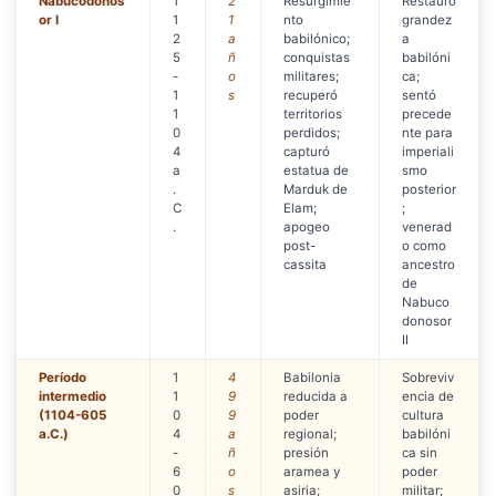
Nabucodonos
1
2
Resurgimie
Restauró
or I
1
1
nto
grandez
2
a
babilónico;
a
5
ñ
conquistas
babilóni
-
o
militares;
ca;
1
s
recuperó
sentó
1
territorios
precede
0
perdidos;
nte para
4
capturó
imperiali
a
estatua de
smo
.
Marduk de
posterior
C
Elam;
;
.
apogeo
venerad
post-
o como
cassita
ancestro
de
Nabuco
donosor
II
Período
1
4
Babilonia
Sobreviv
intermedio
1
9
reducida a
encia de
(1104-605
0
9
poder
cultura
a.C.)
4
a
regional;
babilóni
-
ñ
presión
ca sin
6
o
aramea y
poder
0
s
asiria;
militar;