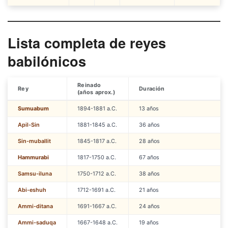
Lista completa de reyes
babilónicos
Reinado
Rey
Duración
(años aprox.)
Sumuabum
1894-1881 a.C.
13 años
Apil-Sin
1881-1845 a.C.
36 años
Sin-muballit
1845-1817 a.C.
28 años
Hammurabi
1817-1750 a.C.
67 años
Samsu-iluna
1750-1712 a.C.
38 años
Abi-eshuh
1712-1691 a.C.
21 años
Ammi-ditana
1691-1667 a.C.
24 años
Ammi-saduqa
1667-1648 a.C.
19 años