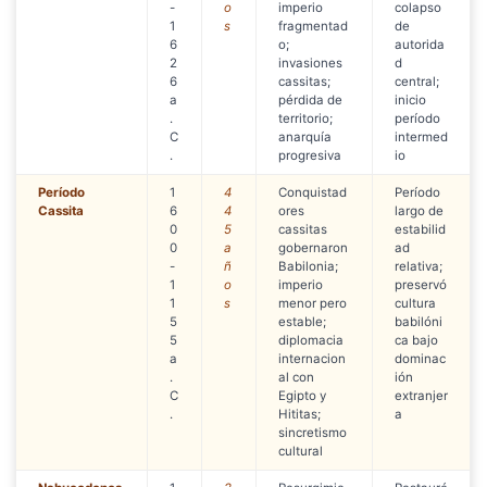
-
o
imperio
colapso
1
s
fragmentad
de
6
o;
autorida
2
invasiones
d
6
cassitas;
central;
a
pérdida de
inicio
.
territorio;
período
C
anarquía
intermed
.
progresiva
io
Período
1
4
Conquistad
Período
Cassita
6
4
ores
largo de
0
5
cassitas
estabilid
0
a
gobernaron
ad
-
ñ
Babilonia;
relativa;
1
o
imperio
preservó
1
s
menor pero
cultura
5
estable;
babilóni
5
diplomacia
ca bajo
a
internacion
dominac
.
al con
ión
C
Egipto y
extranjer
.
Hititas;
a
sincretismo
cultural