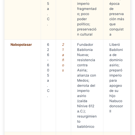
5
imperio
época
a
fragmentad
de
.
o; poco
preserva
C
poder
ción más
.
político;
que
preservació
conquist
n cultural
a
Nabopolasar
6
2
Fundador
Liberó
2
1
Babilonia
Babiloni
6
a
Nueva;
a de
-
ñ
resistencia
dominio
6
o
contra
asirio;
0
s
Asiria;
preparó
5
alianza con
imperio
a
Medos;
para
.
derrota del
apogeo
C
imperio
de su
.
asirio
hijo
(caída
Nabuco
Nínive 612
donosor
a.C.);
II
resurgimien
to
babilónico