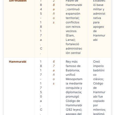
Sin-muballit
1
2
Padre de
Establec
8
8
Hammurabi
ió base
4
a
; continuó
militar y
5
ñ
expansión
administ
-
o
territorial;
rativa
1
s
conflictos
para
8
con reinos
apogeo
1
vecinos
de
7
(Elam,
Hammur
a
Larsa);
abi
.
fortaleció
C
administrac
.
ión central
Hammurabi
1
6
Rey más
Creó
8
7
famoso de
imperio
1
a
Babilonia;
babilóni
7
ñ
unificó
co
-
o
Mesopotam
clásico;
1
s
ia mediante
Código
7
conquista y
de
5
diplomacia;
Hammur
0
promulgó
abi fue
a
Código de
copiado
.
Hammurabi
por
C
(282 leyes);
milenios;
.
apogeo del
legitimó