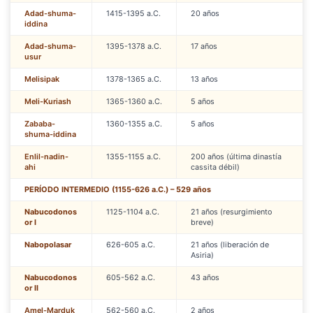
Adad-shuma-
1415-1395 a.C.
20 años
iddina
Adad-shuma-
1395-1378 a.C.
17 años
usur
Melisipak
1378-1365 a.C.
13 años
Meli-Kuriash
1365-1360 a.C.
5 años
Zababa-
1360-1355 a.C.
5 años
shuma-iddina
Enlil-nadin-
1355-1155 a.C.
200 años (última dinastía
ahi
cassita débil)
PERÍODO INTERMEDIO (1155-626 a.C.) – 529 años
Nabucodonos
1125-1104 a.C.
21 años (resurgimiento
or I
breve)
Nabopolasar
626-605 a.C.
21 años (liberación de
Asiria)
Nabucodonos
605-562 a.C.
43 años
or II
Amel-Marduk
562-560 a.C.
2 años