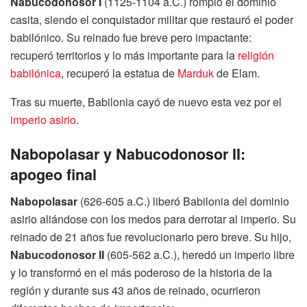
Nabucodonosor I
(1125-1104 a.C.) rompió el dominio
casita, siendo el conquistador militar que restauró el poder
babilónico. Su reinado fue breve pero impactante:
recuperó territorios y lo más importante para la
religión
babilónica
, recuperó la estatua de
Marduk
de Elam.
Tras su muerte, Babilonia cayó de nuevo esta vez por el
imperio asirio
.
Nabopolasar y Nabucodonosor II:
apogeo final
Nabopolasar
(626-605 a.C.) liberó Babilonia del dominio
asirio aliándose con los medos para derrotar al imperio. Su
reinado de 21 años fue revolucionario pero breve. Su hijo,
Nabucodonosor II
(605-562 a.C.), heredó un imperio libre
y lo transformó en el más poderoso de la historia de la
región y durante sus 43 años de reinado, ocurrieron