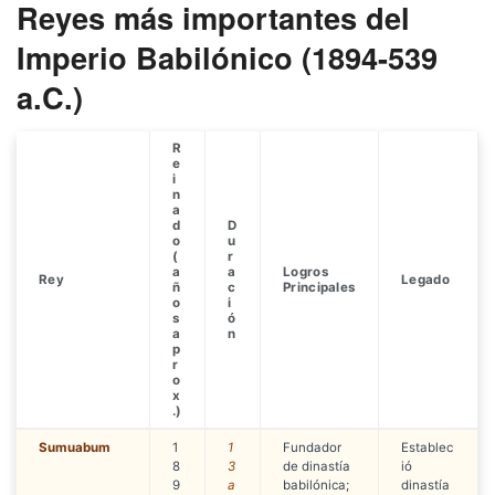
Reyes más importantes del
Imperio Babilónico (1894-539
a.C.)
R
e
i
n
a
d
D
o
u
(
r
a
a
Logros
Rey
Legado
ñ
c
Principales
o
i
s
ó
a
n
p
r
o
x
.)
Sumuabum
1
1
Fundador
Establec
8
3
de dinastía
ió
9
a
babilónica;
dinastía