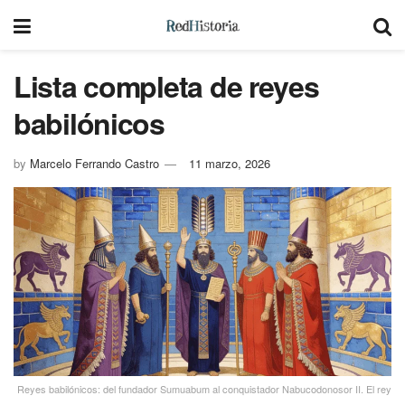
Lista completa de reyes
babilónicos
by
Marcelo Ferrando Castro
11 marzo, 2026
Reyes babilónicos: del fundador Sumuabum al conquistador Nabucodonosor II. El rey