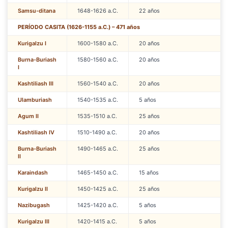
Samsu-ditana
1648-1626 a.C.
22 años
PERÍODO CASITA (1626-1155 a.C.) – 471 años
Kurigalzu I
1600-1580 a.C.
20 años
Burna-Buriash
1580-1560 a.C.
20 años
I
Kashtiliash III
1560-1540 a.C.
20 años
Ulamburiash
1540-1535 a.C.
5 años
Agum II
1535-1510 a.C.
25 años
Kashtiliash IV
1510-1490 a.C.
20 años
Burna-Buriash
1490-1465 a.C.
25 años
II
Karaindash
1465-1450 a.C.
15 años
Kurigalzu II
1450-1425 a.C.
25 años
Nazibugash
1425-1420 a.C.
5 años
Kurigalzu III
1420-1415 a.C.
5 años