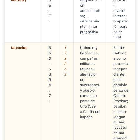
Marduk)
6
fragmentaci
donosor
a
ón
II;
.
administrati
división
C
va;
interna;
.
debilitamie
preparac
nto militar
ión para
progresivo
caída
final
Nabonido
5
1
Último rey
Fin de
5
7
babilónico;
Babiloni
6
a
campañas
a como
-
ñ
militares
potencia
5
o
fallidas;
indepen
3
s
alienación
diente;
9
de
inicio
a
sacerdotes
dominio
.
y pueblo;
persa de
C
conquista
Oriente
.
persa de
Próximo;
Ciro (539
babiloni
a.C.); fin del
o como
imperio
lengua
muere
(sustitui
da por
arameo)