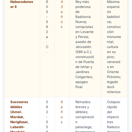
Nabucodonos
6
4
Rey más
Máxima
or II
0
3
poderoso
expansi
5
a
de
ón
-
ñ
Babilonia
babilóni
5
o
Nueva;
ca;
6
s
conquistas
construc
2
en Levante
ción
a
y Persia;
monume
.
asedio de
ntal;
C
Jerusalén
cultura
.
(586 a.C.);
en su
construcció
pico;
n de Puerta
venerad
de Ishtar y
o en
Jardines
Oriente
Colgantes;
Próximo;
apogeo
legado
final
duró
milenios
Sucesores
5
6
Reinados
Colapso
débiles
6
a
breves y
rápido
(Amel-
2
ñ
débiles;
del
Marduk,
-
o
conspiració
imperio
Neriglissar,
5
s
n
tras
Labashi-
5
palaciega;
Nabuco