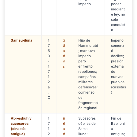
imperio
poder
mediant
e ley, no
solo
conquist
a
Samsu-iluna
1
3
Hijo de
Imperio
7
8
Hammurabi
comenz
5
a
; mantuvo
ó
0
ñ
imperio
declive;
-
o
pero
presión
1
s
enfrentó
externa
7
rebeliones;
de
1
campañas
nuevos
2
militares
pueblos
a
defensivas;
(cassitas
.
comienzo
)
C
de
.
fragmentaci
ón regional
Abi-eshuh y
1
8
Sucesores
Fin de
sucesores
7
6
débiles de
Babiloni
(dinastía
1
a
Samsu-
a
antigua)
2
ñ
iluna;
antigua;