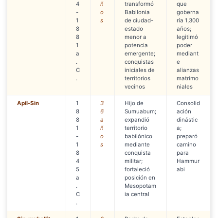
4
ñ
transformó
que
-
o
Babilonia
goberna
1
s
de ciudad-
ría 1,300
8
estado
años;
8
menor a
legitimó
1
potencia
poder
a
emergente;
mediant
.
conquistas
e
C
iniciales de
alianzas
.
territorios
matrimo
vecinos
niales
Apil-Sin
1
3
Hijo de
Consolid
8
6
Sumuabum;
ación
8
a
expandió
dinástic
1
ñ
territorio
a;
-
o
babilónico
preparó
1
s
mediante
camino
8
conquista
para
4
militar;
Hammur
5
fortaleció
abi
a
posición en
.
Mesopotam
C
ia central
.