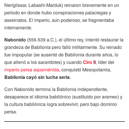
Neriglissar, Labashi-Marduk) reinaron brevemente en un
periodo en donde hubo conspiraciones palaciegas y
asesinatos. El imperio, aún poderoso, se fragmentaba
internamente.
Nabonido
(556-539 a.C.), el último rey, intentó restaurar la
grandeza de Babilonia pero falló militarmente. Su reinado
fue impopular (se ausentó de Babilonia durante años, lo
que alienó a los sacerdotes) y cuando
Ciro I
I
, líder del
imperio persa aqueménida
, conquistó Mesopotamia,
Babilonia cayó sin lucha seria
.
Con Nabonido termina la Babilonia independiente,
desaparece el idioma babilónico (sustituido por arameo) y
la cultura babilónica logra sobrevivir, pero bajo dominio
persa.