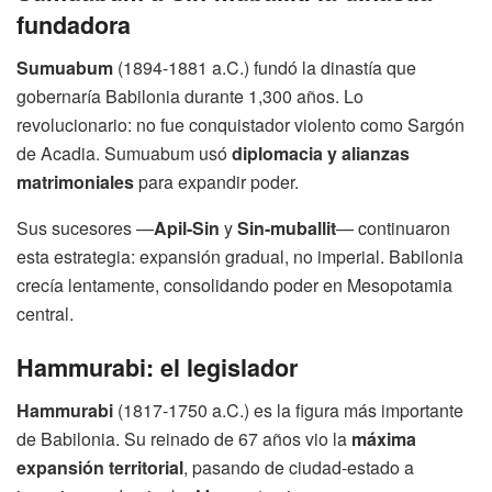
fundadora
Sumuabum
(1894-1881 a.C.) fundó la dinastía que
gobernaría Babilonia durante 1,300 años. Lo
revolucionario: no fue conquistador violento como Sargón
de Acadia. Sumuabum usó
diplomacia y alianzas
matrimoniales
para expandir poder.
Sus sucesores —
Apil-Sin
y
Sin-muballit
— continuaron
esta estrategia: expansión gradual, no imperial. Babilonia
crecía lentamente, consolidando poder en Mesopotamia
central.
Hammurabi: el legislador
Hammurabi
(1817-1750 a.C.) es la figura más importante
de Babilonia. Su reinado de 67 años vio la
máxima
expansión territorial
, pasando de ciudad-estado a