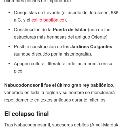
diferentes hechos de importancia:
Conquistas en Levante (el asedio de Jerusalén, 586
a.C. y el
exilio babilónico
).
Construcción de la
Puerta de Ishtar
(una de las
estructuras más hermosas del antiguo Oriente).
Posible construcción de los
Jardines Colgantes
(aunque discutido por la historiografía).
Apogeo cultural: literatura, arte, astronomía en su
pico.
Nabucodonosor II fue el último gran rey babilónico
,
venerado en toda la región y su nombre se mencionará
repetidamente en textos antiguos durante milenios.
El colapso final
Tras Nabucodonosor II, sucesores débiles (Amel-Marduk,