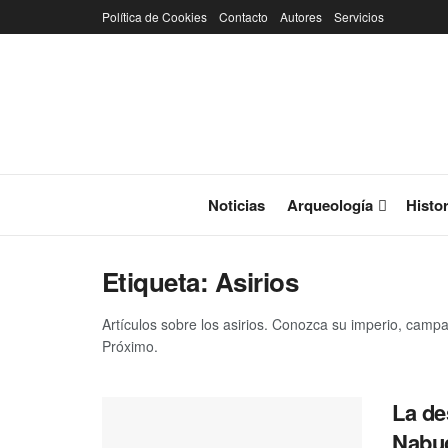
Política de Cookies
Contacto
Autores
Servicios
Noticias
Arqueología
Histor
Etiqueta:
Asirios
Artículos sobre los asirios. Conozca su imperio, campañ
Próximo.
La de
Nabuc