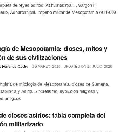
mpleta de reyes asirios: Ashurnasirpal II, Sargón II,
rib, Ashurbanipal. Imperio militar de Mesopotamia (911-609
ogía de Mesopotamia: dioses, mitos y
ión de sus civilizaciones
o Ferrando Castro
9 MARZO, 2026 - UPDATED ON 21 JULIO, 2026
pleta de mitología de Mesopotamia: dioses de Sumeria,
Babilonia y Asiria. Sincretismo, evolución religiosa y
es antiguos
 de dioses asirios: tabla completa del
ón militarizado