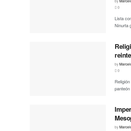
by
Marcel
0
Lista co
Ninurta 
Relig
reint
by
Marcel
0
Religión
panteón 
Imperi
Meso
by
Marcel