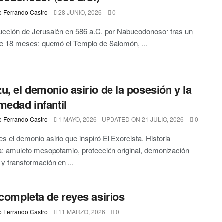
o Ferrando Castro
28 JUNIO, 2026
0
ucción de Jerusalén en 586 a.C. por Nabucodonosor tras un
e 18 meses: quemó el Templo de Salomón, ...
u, el demonio asirio de la posesión y la
medad infantil
o Ferrando Castro
1 MAYO, 2026 - UPDATED ON 21 JULIO, 2026
0
s el demonio asirio que inspiró El Exorcista. Historia
: amuleto mesopotamio, protección original, demonización
 y transformación en ...
 completa de reyes asirios
o Ferrando Castro
11 MARZO, 2026
0