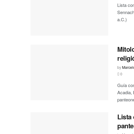
Lista co
Sennache
a.C.)
Mitol
relig
by
Marcel
0
Guía com
Acadia, 
panteon
Lista
pante