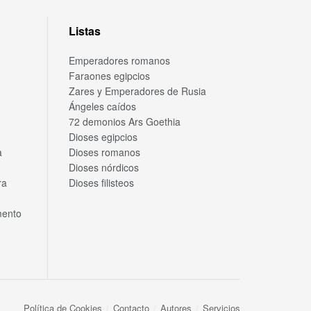
Listas
Emperadores romanos
Faraones egipcios
Zares y Emperadores de Rusia
Ángeles caídos
72 demonios Ars Goethia
Dioses egipcios
a
Dioses romanos
Dioses nórdicos
ra
Dioses filisteos
mento
Política de Cookies
Contacto
Autores
Servicios