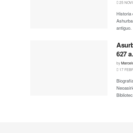
25 NOVI
Historia 
Ashurban
antiguo.
Asurb
627 a
by
Marcel
17 FEBR
Biografí
Neoasiri
Bibliotec