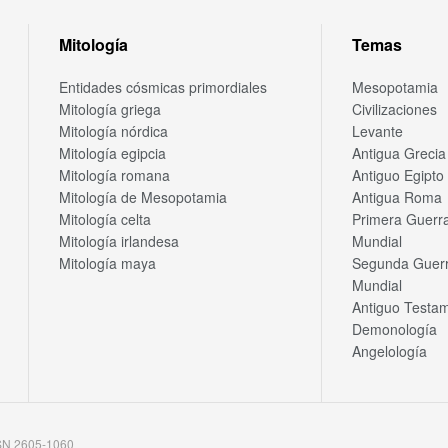
Mitología
Temas
Entidades cósmicas primordiales
Mesopotamia
Mitología griega
Civilizaciones
Mitología nórdica
Levante
Mitología egipcia
Antigua Grecia
Mitología romana
Antiguo Egipto
Mitología de Mesopotamia
Antigua Roma
Mitología celta
Primera Guerr
Mitología irlandesa
Mundial
Mitología maya
Segunda Guer
Mundial
Antiguo Testa
Demonología
Angelología
SSN 2605-1060