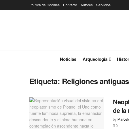
Política de Cookies
Contacto
Autores
Servicios
Noticias
Arqueología
Histor
Etiqueta:
Religiones antiguas
Neopl
de la
by
Marcel
0