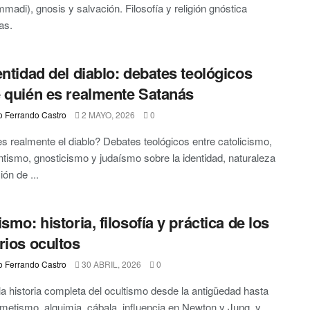
adi), gnosis y salvación. Filosofía y religión gnóstica
as.
entidad del diablo: debates teológicos
 quién es realmente Satanás
o Ferrando Castro
2 MAYO, 2026
0
s realmente el diablo? Debates teológicos entre catolicismo,
ntismo, gnosticismo y judaísmo sobre la identidad, naturaleza
ón de ...
smo: historia, filosofía y práctica de los
rios ocultos
o Ferrando Castro
30 ABRIL, 2026
0
la historia completa del ocultismo desde la antigüedad hasta
metismo, alquimia, cábala, influencia en Newton y Jung, y ...