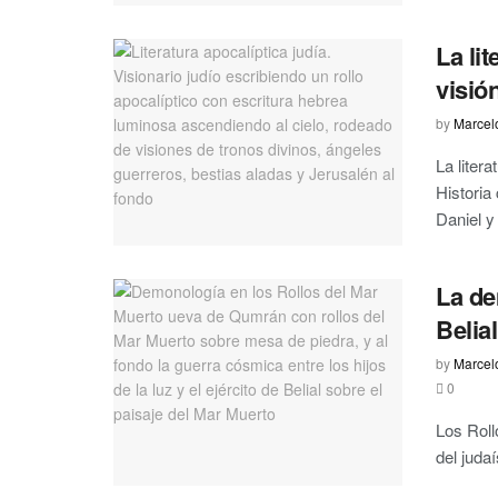
La lit
visió
by
Marcel
La liter
Historia
Daniel y 
La de
Belia
by
Marcel
0
Los Roll
del judaí