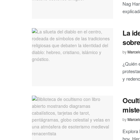
Nag Hamm
explicad
La id
sobre
by
Marcel
¿Quién e
protesta
y redenci
Oculti
miste
by
Marcel
Explora 
hoy. Her