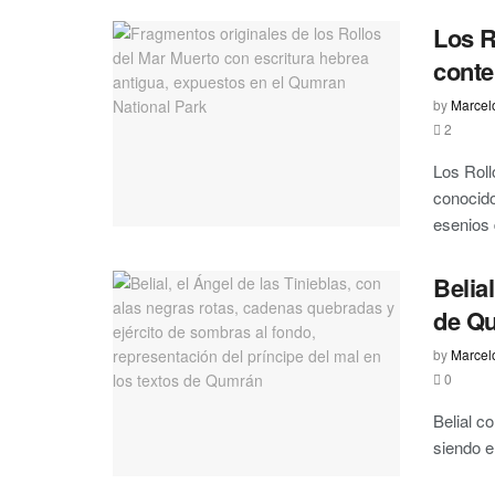
Los R
conte
by
Marcel
2
Los Roll
conocido
esenios d
Belia
de Qu
by
Marcel
0
Belial 
siendo e