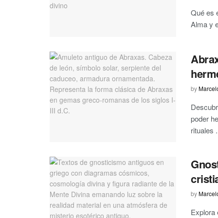
Qué es e
Alma y e
Abrax
herme
by
Marcel
Descubre
poder h
rituales .
Gnost
crist
by
Marcel
Explora 