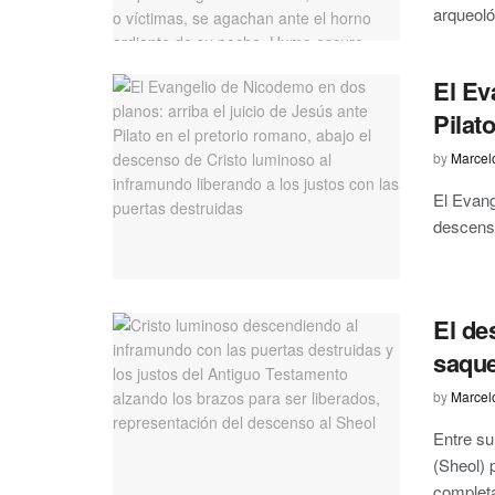
arqueoló
El Ev
Pilat
by
Marcel
El Evang
descenso
El de
saque
by
Marcel
Entre su
(Sheol) 
completa: