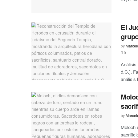
El Ju
grupo
by
Marcel
0
Análisis
d.C.). F
análisis 
Moloc
sacrif
by
Marcel
Moloch 
sacrifici