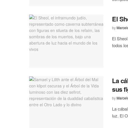
El Sh
by
Marcel
El Sheol
todos los
La cá
sus f
by
Marcel
La cábal
luz. El O