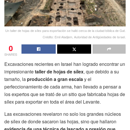
Un taller de hojas de sílex para exportación se halló cerca de la ciudad bíblica de Gat.
Crédito: Emil Aladjem, Autoridad de Antigüedades de Israel.
0
SHARES
Excavaciones recientes en Israel han logrado encontrar un
impresionante
taller de hojas de sílex
, que debido a su
tamaño, la
producción a gran escala
y el
perfeccionamiento de cada arma, han llevado a pensar a
los expertos que se trató de un sitio que fabricaba hojas de
sílex para exportar en toda el área del Levante.
Las excavaciones revelaron no solo los grandes núcleos
de sílex de donde sacaron las hojas, sino que hallaron
evidencia de una técnica de lascado a presión que