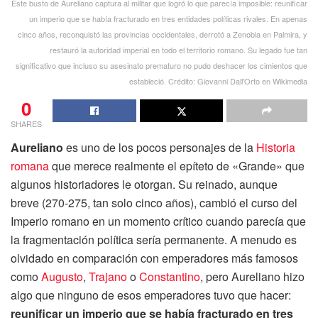
Este busto de Aureliano captura al militar que logró lo que parecía imposible: reunificar
un imperio que se había fracturado en tres entidades políticas rivales. En apenas
cinco años, reconquistó las provincias occidentales, derrotó a Zenobia en Palmira, y
restauró la autoridad imperial en todo el territorio romano. Su legado fue tan
significativo que incluso su asesinato prematuro no pudo deshacer los cimientos que
estableció. Crédito: Giovanni Dall'Orto en Wikimedia
0
SHARES
Aureliano
es uno de los pocos personajes de la
Historia
romana
que merece realmente el epíteto de «Grande» que
algunos historiadores le otorgan. Su reinado, aunque
breve (270-275, tan solo cinco años), cambió el curso del
Imperio romano en un momento crítico cuando parecía que
la fragmentación política sería permanente. A menudo es
olvidado en comparación con emperadores más famosos
como
Augusto
,
Trajano
o
Constantino
, pero Aureliano hizo
algo que ninguno de esos emperadores tuvo que hacer:
reunificar un imperio que se había fracturado en tres