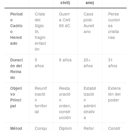
civil)
ano)
Crisis
Guerr
Caos
Perse
Períod
del
a Civil
post-
cucion
o
Siglo
69 dC
Aureli
es
Caótic
III,
ano
cristia
o
fragm
nas
Hered
entaci
ado
ón
5
9 años
20+
31
Duraci
años
años
años
ón del
Reina
do
Reunif
Resta
Estabil
Extens
Objeti
icació
uració
izació
ión del
vo
n
n
n
poder
Princi
territor
orden,
admini
pal
ial
constr
strativ
ucción
a
Conqu
Diplom
Refor
Constr
Métod