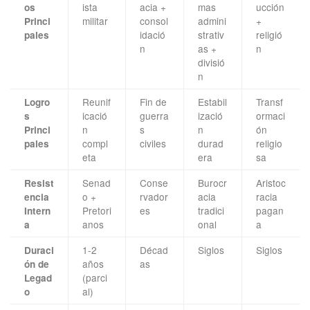
ista
acia +
mas
ucción
os
militar
consol
admini
+
Princi
idació
strativ
religió
pales
n
as +
n
divisió
n
Reunif
Fin de
Estabil
Transf
Logro
icació
guerra
izació
ormaci
s
n
s
n
ón
Princi
compl
civiles
durad
religio
pales
eta
era
sa
Senad
Conse
Burocr
Aristoc
Resist
o +
rvador
acia
racia
encia
Pretori
es
tradici
pagan
Intern
anos
onal
a
a
1-2
Décad
Siglos
Siglos
Duraci
años
as
ón de
(parci
Legad
al)
o