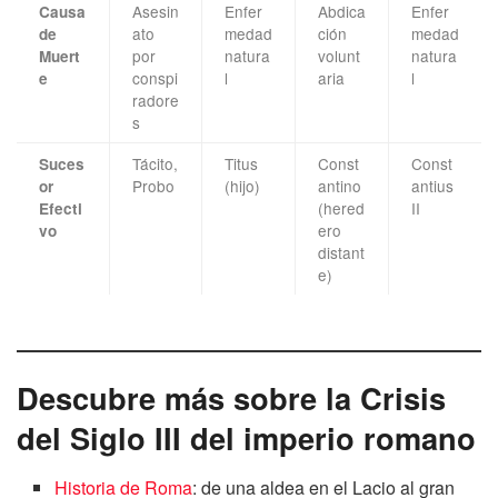
Asesin
Enfer
Abdica
Enfer
Causa
ato
medad
ción
medad
de
por
natura
volunt
natura
Muert
conspi
l
aria
l
e
radore
s
Tácito,
Titus
Const
Const
Suces
Probo
(hijo)
antino
antius
or
(hered
II
Efecti
ero
vo
distant
e)
Descubre más sobre la Crisis
del Siglo III del imperio romano
Historia de Roma
: de una aldea en el Lacio al gran