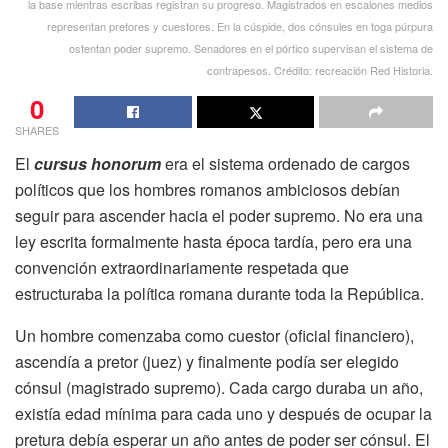
la base mientras escribas registran su progreso. Magistrados en escalones medios
representan pretores y cuestores. En la cúspide, dos cónsules en toga púrpura
ostentan poder supremo. Senadores en el pórtico supervisan el sistema de
contrapesos. Crédito: recreación Red Historia.
0
SHARES
El
cursus honorum
era el sistema ordenado de cargos
políticos que los hombres romanos ambiciosos debían
seguir para ascender hacia el poder supremo. No era una
ley escrita formalmente hasta época tardía, pero era una
convención extraordinariamente respetada que
estructuraba la política romana durante toda la República.
Un hombre comenzaba como cuestor (oficial financiero),
ascendía a pretor (juez) y finalmente podía ser elegido
cónsul (magistrado supremo). Cada cargo duraba un año,
existía edad mínima para cada uno y después de ocupar la
pretura debía esperar un año antes de poder ser cónsul. El