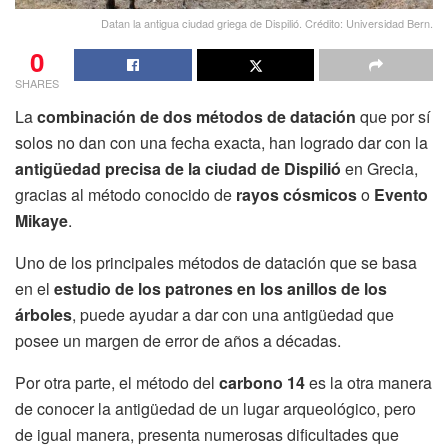
Datan la antigua ciudad griega de Dispilió. Crédito: Universidad Bern.
0
SHARES
La
combinación de dos métodos de datación
que por sí
solos no dan con una fecha exacta, han logrado dar con la
antigüedad precisa de la ciudad de Dispilió
en Grecia,
gracias al método conocido de
rayos cósmicos
o
Evento
Mikaye
.
Uno de los principales métodos de datación que se basa
en el
estudio de los patrones en los anillos de los
árboles
, puede ayudar a dar con una antigüedad que
posee un margen de error de años a décadas.
Por otra parte, el método del
carbono 14
es la otra manera
de conocer la antigüedad de un lugar arqueológico, pero
de igual manera, presenta numerosas dificultades que