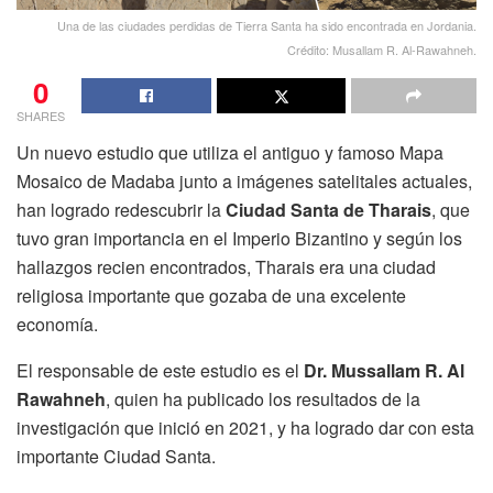
Una de las ciudades perdidas de Tierra Santa ha sido encontrada en Jordania.
Crédito: Musallam R. Al-Rawahneh.
0
SHARES
Un nuevo estudio que utiliza el antiguo y famoso Mapa
Mosaico de Madaba junto a imágenes satelitales actuales,
han logrado redescubrir la
Ciudad Santa de Tharais
, que
tuvo gran importancia en el Imperio Bizantino y según los
hallazgos recien encontrados, Tharais era una ciudad
religiosa importante que gozaba de una excelente
economía.
El responsable de este estudio es el
Dr. Mussallam R. Al
Rawahneh
, quien ha publicado los resultados de la
investigación que inició en 2021, y ha logrado dar con esta
importante Ciudad Santa.