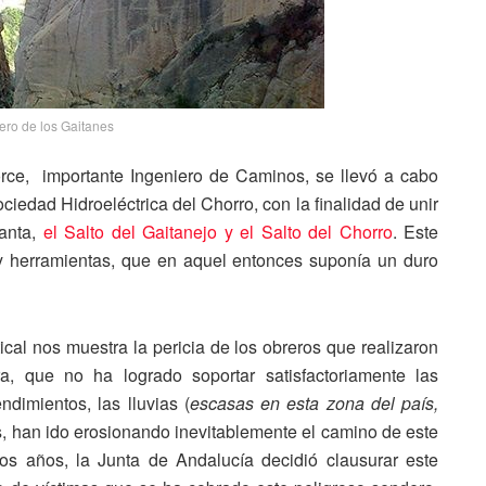
ero de los Gaitanes
orce, importante Ingeniero de Caminos, se llevó a cabo
ciedad Hidroeléctrica del Chorro, con la finalidad de unir
anta,
el Salto del Gaitanejo y el Salto del Chorro
. Este
l y herramientas, que en aquel entonces suponía un duro
ical nos muestra la pericia de los obreros que realizaron
a, que no ha logrado soportar satisfactoriamente las
imientos, las lluvias (
escasas en esta zona del país,
tes, han ido erosionando inevitablemente el camino de este
nos años, la Junta de Andalucía decidió clausurar este