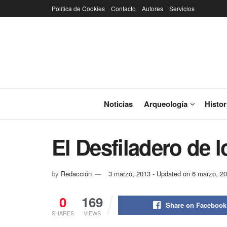
Política de Cookies
Contacto
Autores
Servicios
Noticias
Arqueología
Histor
El Desfiladero de 
by
Redacción
3 marzo, 2013 - Updated on 6 marzo, 2
0
169
Share on Facebook
SHARES
VIEWS