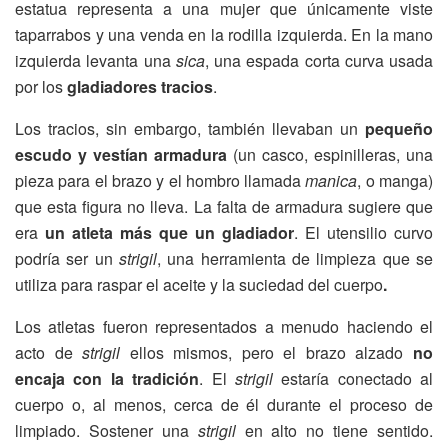
estatua representa a una mujer que únicamente viste
taparrabos y una venda en la rodilla izquierda. En la mano
izquierda levanta una
sica
, una espada corta curva usada
por los
gladiadores tracios
.
Los tracios, sin embargo, también llevaban un
pequeño
escudo y vestían armadura
(un casco, espinilleras, una
pieza para el brazo y el hombro llamada
manica
, o manga)
que esta figura no lleva. La falta de armadura sugiere que
era
un atleta más que un gladiador
. El utensilio curvo
podría ser un
strigil
, una herramienta de limpieza que se
utiliza para raspar el aceite y la suciedad del cuerpo
.
Los atletas fueron representados a menudo haciendo el
acto de
strigil
ellos mismos, pero el brazo alzado
no
encaja con la tradición
. El
strigil
estaría conectado al
cuerpo o, al menos, cerca de él durante el proceso de
limpiado. Sostener una
strigil
en alto no tiene sentido.