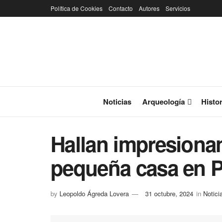
Política de Cookies
Contacto
Autores
Servicios
Noticias
Arqueología
Histor
Hallan impresiona
pequeña casa en 
by
Leopoldo Ágreda Lovera
31 octubre, 2024
in
Notici