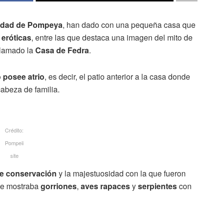
iudad de Pompeya
, han dado con una pequeña casa que
eróticas
, entre las que destaca una imagen del mito de
llamado la
Casa de Fedra
.
 posee atrio
, es decir, el patio anterior a la casa donde
abeza de familia.
Crédito:
Pompeii
site
de conservación
y la majestuosidad con la que fueron
e mostraba
gorriones
,
aves rapaces
y
serpientes
con