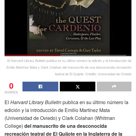
El Harvard Library Bulletin publica en su último número la edición y la introducción de
Emilio Martínez Mata y Clark Colahan del manuscrito de una desconocida recreación
teatral de El Quijote. Crédito: Universidad de Oviedo
0
SHARES
El
Harvard Library Bulletin
publica en su último número la
edición y la introducción de Emilio Martínez Mata
(Universidad de Oviedo) y Clark Colahan (Whitman
College)
del manuscrito de una desconocida
recreación teatral de El Quijote en la Inglaterra de la