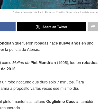
Cabeza de mujer, de Pablo Picasso. Crédito: Galería Nacional de Atenas
Share on Twitter
ondrian
que fueron robadas hace
nueve años
en uno
ayer la policía de Atenas.
) como
Molino de
Piet Mondrian
(1905), fueron
robados
o de 2012
.
 un robo nocturno que duró solo 7 minutos. Para
alarma a propósito varias veces ese mismo día.
l pintor manierista italiano
Guglielmo Caccia
, también
o recuperada.