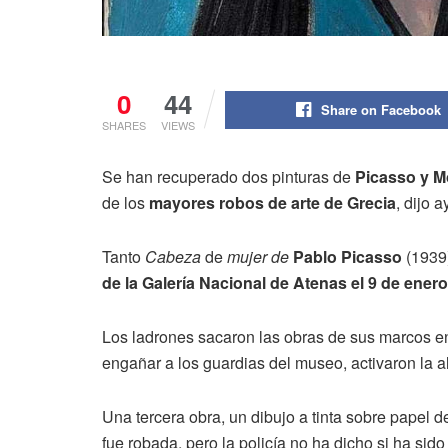
0
44
Share on Facebook
SHARES
VIEWS
Se han recuperado dos pinturas de
Picasso y M
de los
mayores robos de arte de Grecia
, dijo 
Tanto
Cabeza
de
mujer de
Pablo Picasso
(1939
de la Galería Nacional de Atenas el 9 de ener
Los ladrones sacaron las obras de sus marcos en
engañar a los guardias del museo, activaron la 
Una tercera obra, un dibujo a tinta sobre papel de
fue robada, pero la policía no ha dicho si ha sid