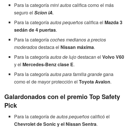
Para la categoría
mini autos
califica como el más
seguro el
Scion iA
.
Para la categoría
autos pequeños
califica el
Mazda 3
sedán de 4 puertas
.
Para la categoría
coches medianos a precios
moderados
destaca el
Nissan máxima
.
Para la categoría
autos de lujo
destacan el
Volvo V60
y el
Mercedes-Benz clase E
.
Para la categoría
autos para familia grande
gana
como el de mayor protección el
Toyota Avalon
.
Galardonados con el premio Top Safety
Pick
Para la categoría de
autos pequeños
calificó el
Chevrolet de Sonic y el Nissan Sentra
.