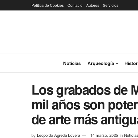
Política de Cookies
Contacto
Autores
Servicios
Noticias
Arqueología
Histor
Los grabados de M
mil años son pote
de arte más antig
by
Leopoldo Ágreda Lovera
14 marzo, 2025
in
Noticia