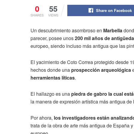
0
55
Share on Facebook
SHARES
VIEWS
Un descubrimiento asombroso en
Marbella
donde
parecer, posee unos
200 mil años de antigüed
europeo, siendo incluso más antigua que las pintu
El yacimiento de Coto Correa protegido desde 19
hechos donde una
prospección arqueológica
e
herramientas líticas
.
El hallazgo es una
piedra de gabro la cual est
la manera de expresión artística más antigua de 
Por ahora,
los investigadores están analizando 
trata de la obra de arte más antigua de España y
europeo.