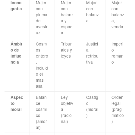
Mujer
Mujer
Mujer
Mujer
Icono
con
con
con
con
grafía
pluma
balanz
balanz
balanz
de
a y
a
a,
avestr
espad
venda
uz
a
Cosm
Tribun
Justici
Imperi
Ámbit
os
ales y
a
o
o de
entero
leyes
retribu
roman
influe
,
tiva
o
ncia
incluid
o el
más
allá
Balan
Ley
Castig
Orden
Aspec
ce
objetiv
o
legal
to
cósmi
a
(moral
(prag
moral
co
(racio
)
mático
(amor
nal)
)
al)