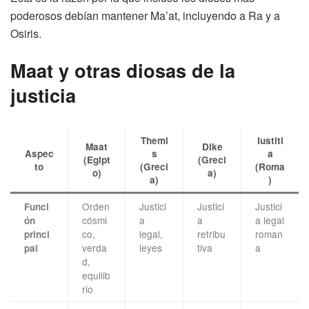
poderosos debían mantener Ma’at, incluyendo a Ra y a
Osiris.
Maat y otras diosas de la
justicia
Themi
Iustiti
Maat
Dike
Aspec
s
a
(Egipt
(Greci
to
(Greci
(Roma
o)
a)
a)
)
Orden
Justici
Justici
Justici
Funci
cósmi
a
a
a legal
ón
co,
legal,
retribu
roman
princi
verda
leyes
tiva
a
pal
d,
equilib
rio