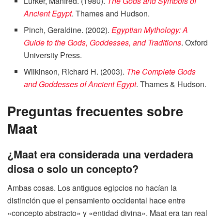
Lurker, Manfred. (1980).
The Gods and Symbols of
Ancient Egypt
. Thames and Hudson.
Pinch, Geraldine. (2002).
Egyptian Mythology: A
Guide to the Gods, Goddesses, and Traditions
. Oxford
University Press.
Wilkinson, Richard H. (2003).
The Complete Gods
and Goddesses of Ancient Egypt
. Thames & Hudson.
Preguntas frecuentes sobre
Maat
¿Maat era considerada una verdadera
diosa o solo un concepto?
Ambas cosas. Los antiguos egipcios no hacían la
distinción que el pensamiento occidental hace entre
«concepto abstracto» y «entidad divina». Maat era tan real