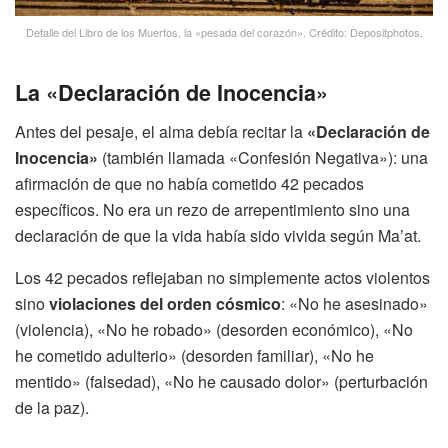
Detalle del Libro de los Muertos, la «pesada del corazón». Crédito: Depositphotos.
La «Declaración de Inocencia»
Antes del pesaje, el alma debía recitar la
«Declaración de
Inocencia»
(también llamada «Confesión Negativa»): una
afirmación de que no había cometido 42 pecados
específicos. No era un rezo de arrepentimiento sino una
declaración de que la vida había sido vivida según Ma’at.
Los 42 pecados reflejaban no simplemente actos violentos
sino
violaciones del orden cósmico
: «No he asesinado»
(violencia), «No he robado» (desorden económico), «No
he cometido adulterio» (desorden familiar), «No he
mentido» (falsedad), «No he causado dolor» (perturbación
de la paz).