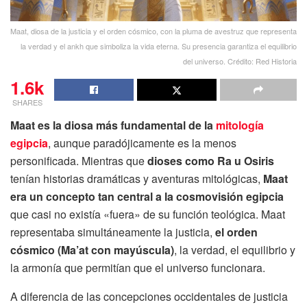
Maat, diosa de la justicia y el orden cósmico, con la pluma de avestruz que representa
la verdad y el ankh que simboliza la vida eterna. Su presencia garantiza el equilibrio
del universo. Crédito: Red Historia
1.6k
SHARES
Maat es la diosa más fundamental de la
mitología
egipcia
, aunque paradójicamente es la menos
personificada. Mientras que
dioses como Ra u Osiris
tenían historias dramáticas y aventuras mitológicas,
Maat
era un concepto tan central a la cosmovisión egipcia
que casi no existía «fuera» de su función teológica. Maat
representaba simultáneamente la justicia,
el orden
cósmico (Ma’at con mayúscula)
, la verdad, el equilibrio y
la armonía que permitían que el universo funcionara.
A diferencia de las concepciones occidentales de justicia