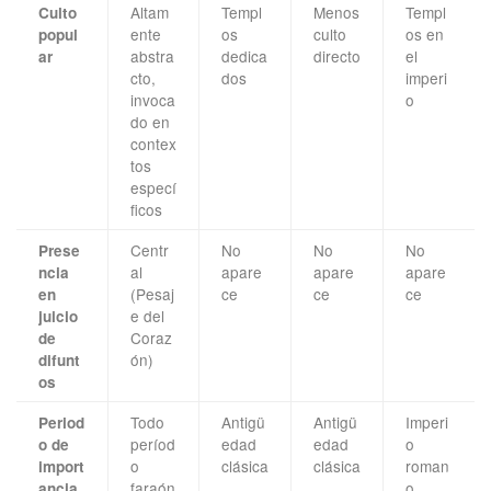
Altam
Templ
Menos
Templ
Culto
ente
os
culto
os en
popul
abstra
dedica
directo
el
ar
cto,
dos
imperi
invoca
o
do en
contex
tos
especí
ficos
Centr
No
No
No
Prese
al
apare
apare
apare
ncia
(Pesaj
ce
ce
ce
en
e del
juicio
Coraz
de
ón)
difunt
os
Todo
Antigü
Antigü
Imperi
Period
períod
edad
edad
o
o de
o
clásica
clásica
roman
import
faraón
o
ancia