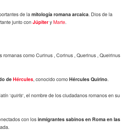
ortantes de la
mitología romana arcaica
. Dios de la
rtante junto con
Júpiter
y
Marte
.
es romanas como Curinus , Corinus , Querinus , Queirinus
ido de
Hércules
, conocido como
Hércules Quirino
.
tín ‘
quirīs
‘, el nombre de los ciudadanos romanos en su
onectados con los
inmigrantes sabinos en Roma en las
tada.