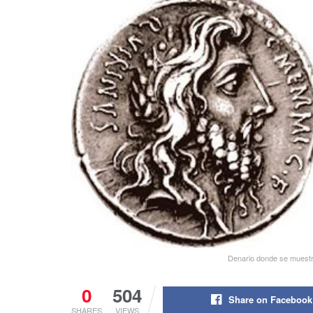
Denario donde se muestra
0
504
Share on Facebook
SHARES
VIEWS