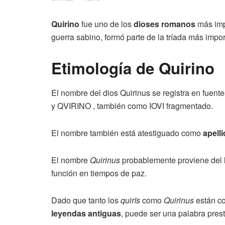
Quirino
fue uno de los
dioses romanos
más imp
guerra sabino, formó parte de la tríada más impo
Etimología de Quirino
El nombre del dios Quirinus se registra en fuent
y QVIRINO , también como IOVI fragmentado.
El nombre también está atestiguado como
apell
El nombre
Quirinus
probablemente proviene del la
función en tiempos de paz.
Dado que tanto los
quirīs
como
Quirinus
están c
leyendas antiguas
, puede ser una palabra pres