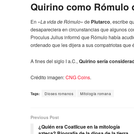
Quirino como Rómulo d
En «
La vida de Rómulo
» de
Plutarco
, escribe 
desapareciera en circunstancias que algunos c
Proculus Julius informó que Rómulo había acudido
ordenado que les dijera a sus compatriotas que 
A fines del siglo I a.C.,
Quirino sería considerad
Crédito imagen:
CNG Coins
.
Tags:
Dioses romanos
Mitología romana
Previous Post
¿Quién era Coatlicue en la mitología
azteca? Biografía de la diosa de la tierra