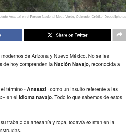
oblado Anasazi en el Parque Nacional Mesa Verde, Colorado. Crédito: Depositphotos
k
Share on Twitter
s modernos de Arizona y Nuevo México. No se les
es de hoy comprenden la
Nación Navajo
, reconocida a
el término «
Anasazi
» como un insulto referente a las
go
» en el
idioma navajo
. Todo lo que sabemos de estos
u trabajo de artesanía y ropa, todavía existen en la
nstruidas.