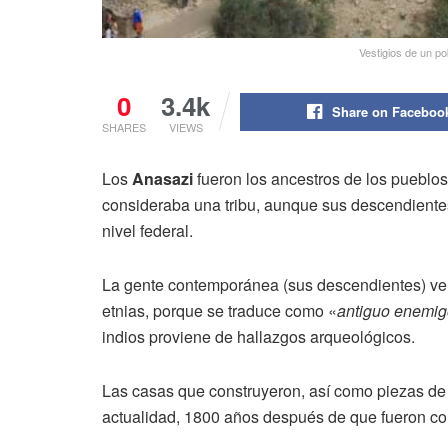
Vestigios de un p
0
3.4k
Share on Faceboo
SHARES
VIEWS
Los
Anasazi
fueron los ancestros de los pueblo
consideraba una tribu, aunque sus descendient
nivel federal.
La gente contemporánea (sus descendientes) ve 
etnias, porque se traduce como «
antiguo enemi
indios proviene de hallazgos arqueológicos.
Las casas que construyeron, así como piezas de s
actualidad, 1800 años después de que fueron co