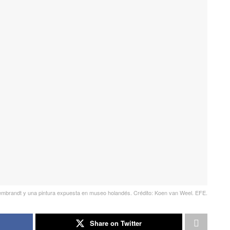
brandt y una pintura expuesta en museo holandés. Crédito: Koen van Weel. EFE.
Share on Twitter