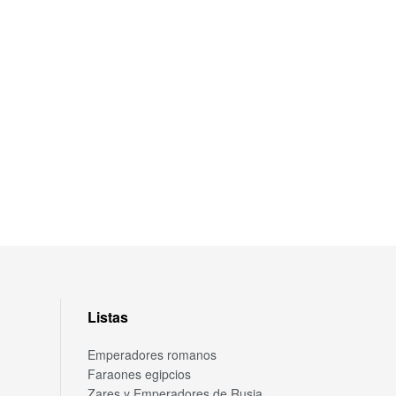
Listas
Emperadores romanos
Faraones egipcios
Zares y Emperadores de Rusia