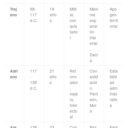
98-
19
Milit
Máxi
Apo
Traj
117
año
ar,
ma
geo
ano
d.C.
s
con
exp
territ
quis
ansi
orial
tado
ón
r
imp
erial
,
Daci
a
117
21
Ref
Con
Esta
Adri
-
año
orm
solid
bilid
ano
138
s
ador
ació
ad
d.C.
,
n,
adm
viaje
Pant
inist
ro,
eón,
rativ
intel
Mur
a
ectu
o
al
138
23
Con
Paz
Esta
Ant