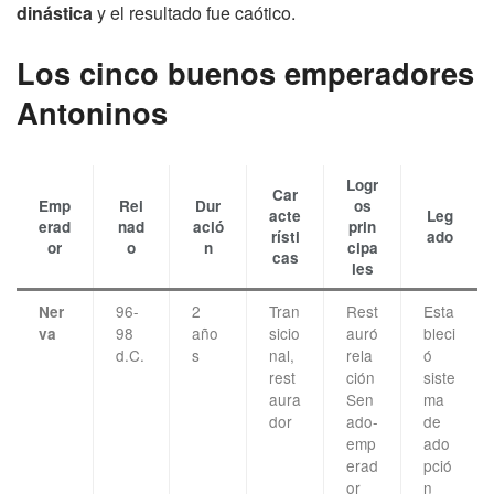
dinástica
y el resultado fue caótico.
Los cinco buenos emperadores
Antoninos
Logr
Car
Emp
Rei
Dur
os
acte
Leg
erad
nad
ació
prin
rísti
ado
or
o
n
cipa
cas
les
96-
2
Tran
Rest
Esta
Ner
98
año
sicio
auró
bleci
va
d.C.
s
nal,
rela
ó
rest
ción
siste
aura
Sen
ma
dor
ado-
de
emp
ado
erad
pció
or
n