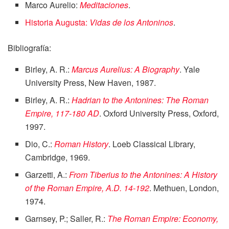
Marco Aurelio:
Meditaciones
.
Historia Augusta:
Vidas de los Antoninos
.
Bibliografía:
Birley, A. R.:
Marcus Aurelius: A Biography
. Yale
University Press, New Haven, 1987.
Birley, A. R.:
Hadrian to the Antonines: The Roman
Empire, 117-180 AD
. Oxford University Press, Oxford,
1997.
Dio, C.:
Roman History
. Loeb Classical Library,
Cambridge, 1969.
Garzetti, A.:
From Tiberius to the Antonines: A History
of the Roman Empire, A.D. 14-192
. Methuen, London,
1974.
Garnsey, P.; Saller, R.:
The Roman Empire: Economy,