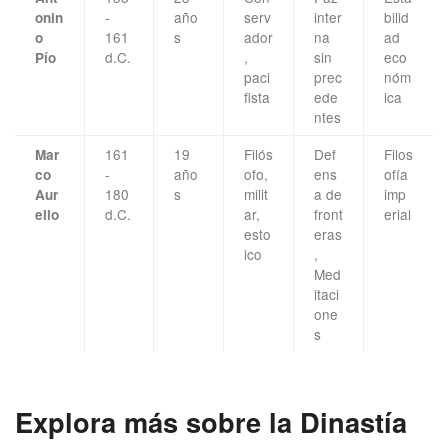
-
año
serv
inter
bilid
onin
161
s
ador
na
ad
o
d.C.
,
sin
eco
Pío
paci
prec
nóm
fista
ede
ica
ntes
161
19
Filós
Def
Filos
Mar
-
año
ofo,
ens
ofía
co
180
s
milit
a de
imp
Aur
d.C.
ar,
front
erial
elio
esto
eras
ico
,
Med
itaci
one
s
Explora más sobre la Dinastía