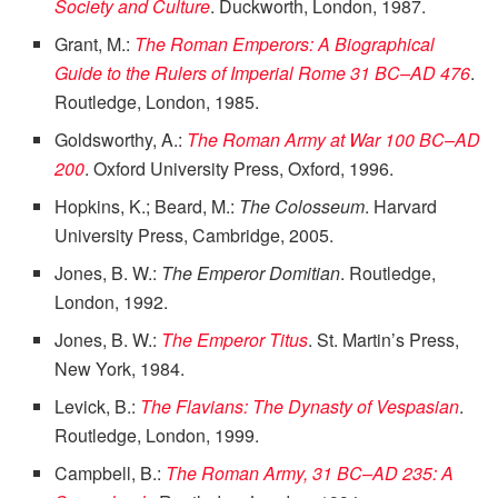
Society and Culture
. Duckworth, London, 1987.
Grant, M.:
The Roman Emperors: A Biographical
Guide to the Rulers of Imperial Rome 31 BC–AD 476
.
Routledge, London, 1985.
Goldsworthy, A.:
The Roman Army at War 100 BC–AD
200
. Oxford University Press, Oxford, 1996.
Hopkins, K.; Beard, M.:
The Colosseum
. Harvard
University Press, Cambridge, 2005.
Jones, B. W.:
The Emperor Domitian
. Routledge,
London, 1992.
Jones, B. W.:
The Emperor Titus
. St. Martin’s Press,
New York, 1984.
Levick, B.:
The Flavians: The Dynasty of Vespasian
.
Routledge, London, 1999.
Campbell, B.:
The Roman Army, 31 BC–AD 235: A