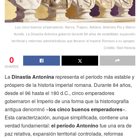
Los cinco buenos emperadores: Nerva, Trajano, Adriano, Antonino Pío y Marco
Aurelio. La Dinastía Antonina gobernó durante 84 años de estabilidad, expansión
territorial y reformas administrativas que llevaron al Imperio Romano a su apogeo.
Crédito: Red Historia
0
SHARES
La
Dinastía Antonina
representa el período más estable y
próspero de la historia imperial romana. Durante 84 años,
desde el 96 hasta el 180 d.C., cinco emperadores
gobernaron el Imperio de una forma que la historiografía
antigua denominó «
los cinco buenos emperadores
«.
Esta caracterización, aunque simplificada, contiene una
verdad fundamental:
el período Antonino
fue una era de
paz relativa, expansión territorial controlada, reformas