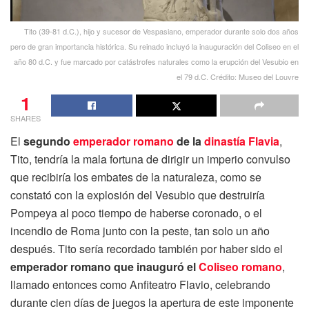
Tito (39-81 d.C.), hijo y sucesor de Vespasiano, emperador durante solo dos años
pero de gran importancia histórica. Su reinado incluyó la inauguración del Coliseo en el
año 80 d.C. y fue marcado por catástrofes naturales como la erupción del Vesubio en
el 79 d.C. Crédito: Museo del Louvre
1
SHARES
El
segundo
emperador romano
de la
dinastía Flavia
,
Tito, tendría la mala fortuna de dirigir un imperio convulso
que recibiría los embates de la naturaleza, como se
constató con la explosión del Vesubio que destruiría
Pompeya al poco tiempo de haberse coronado, o el
incendio de Roma junto con la peste, tan solo un año
después. Tito sería recordado también por haber sido el
emperador romano que inauguró el
Coliseo romano
,
llamado entonces como Anfiteatro Flavio, celebrando
durante cien días de juegos la apertura de este imponente