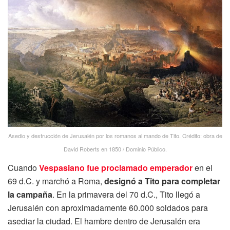
Asedio y destrucción de Jerusalén por los romanos al mando de Tito. Crédito: obra de
David Roberts en 1850 / Dominio Público.
Cuando
Vespasiano fue proclamado emperador
en el
69 d.C. y marchó a Roma,
designó a Tito para completar
la campaña
. En la primavera del 70 d.C., Tito llegó a
Jerusalén con aproximadamente 60.000 soldados para
asediar la ciudad. El hambre dentro de Jerusalén era