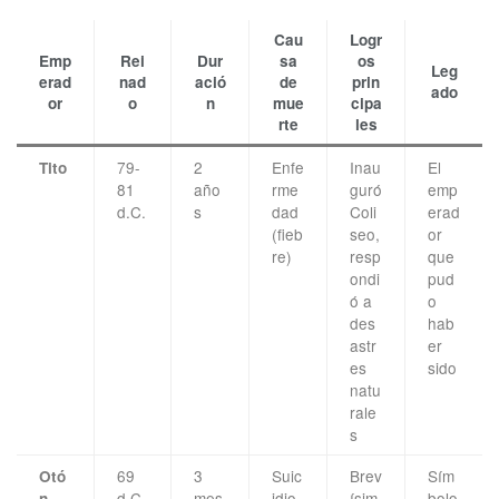
Cau
Logr
Emp
Rei
Dur
sa
os
Leg
erad
nad
ació
de
prin
ado
or
o
n
mue
cipa
rte
les
79-
2
Enfe
Inau
El
Tito
81
año
rme
guró
emp
d.C.
s
dad
Coli
erad
(fieb
seo,
or
re)
resp
que
ondi
pud
ó a
o
des
hab
astr
er
es
sido
natu
rale
s
69
3
Suic
Brev
Sím
Otó
d.C.
mes
idio
ísim
bolo
n