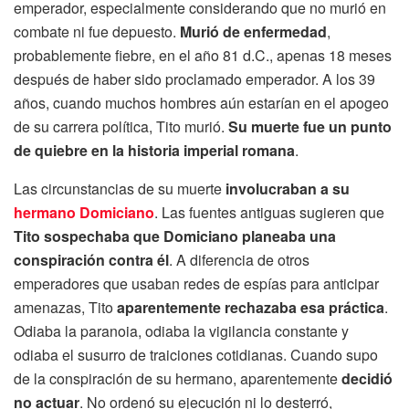
emperador, especialmente considerando que no murió en
combate ni fue depuesto.
Murió de enfermedad
,
probablemente fiebre, en el año 81 d.C., apenas 18 meses
después de haber sido proclamado emperador. A los 39
años, cuando muchos hombres aún estarían en el apogeo
de su carrera política, Tito murió.
Su muerte fue un punto
de quiebre en la historia imperial romana
.
Las circunstancias de su muerte
involucraban a su
hermano Domiciano
. Las fuentes antiguas sugieren que
Tito sospechaba que Domiciano planeaba una
conspiración contra él
. A diferencia de otros
emperadores que usaban redes de espías para anticipar
amenazas, Tito
aparentemente rechazaba esa práctica
.
Odiaba la paranoia, odiaba la vigilancia constante y
odiaba el susurro de traiciones cotidianas. Cuando supo
de la conspiración de su hermano, aparentemente
decidió
no actuar
. No ordenó su ejecución ni lo desterró,