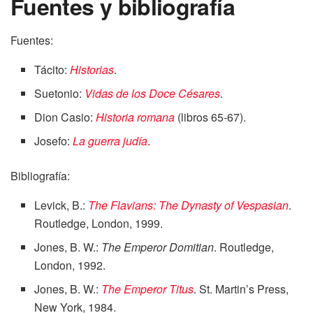
Fuentes y bibliografía
Fuentes:
Tácito:
Historias
.
Suetonio:
Vidas de los Doce Césares
.
Dion Casio:
Historia romana
(libros 65-67).
Josefo:
La guerra judía
.
Bibliografía:
Levick, B.:
The Flavians: The Dynasty of Vespasian
.
Routledge, London, 1999.
Jones, B. W.:
The Emperor Domitian
. Routledge,
London, 1992.
Jones, B. W.:
The Emperor Titus
. St. Martin’s Press,
New York, 1984.