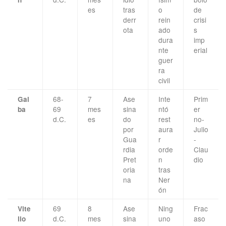
es
tras
o
de
derr
rein
crisi
ota
ado
s
dura
imp
nte
erial
guer
ra
civil
68-
7
Ase
Inte
Prim
Gal
69
mes
sina
ntó
er
ba
d.C.
es
do
rest
no-
por
aura
Julio
Gua
r
-
rdia
orde
Clau
Pret
n
dio
oria
tras
na
Ner
ón
69
8
Ase
Ning
Frac
Vite
d.C.
mes
sina
uno
aso
lio