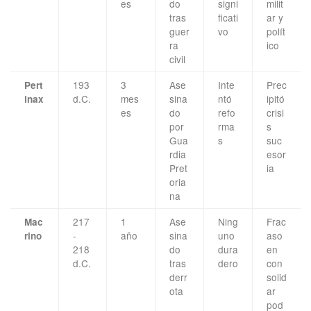
es
do
signi
milit
tras
ficati
ar y
guer
vo
polít
ra
ico
civil
193
3
Ase
Inte
Prec
Pert
d.C.
mes
sina
ntó
ipitó
inax
es
do
refo
crisi
por
rma
s
Gua
s
suc
rdia
esor
Pret
ia
oria
na
217
1
Ase
Ning
Frac
Mac
-
año
sina
uno
aso
rino
218
do
dura
en
d.C.
tras
dero
con
derr
solid
ota
ar
pod