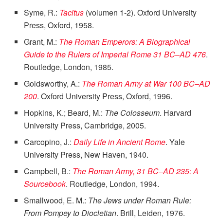
Syme, R.:
Tacitus
(volumen 1-2). Oxford University
Press, Oxford, 1958.
Grant, M.:
The Roman Emperors: A Biographical
Guide to the Rulers of Imperial Rome 31 BC–AD 476
.
Routledge, London, 1985.
Goldsworthy, A.:
The Roman Army at War 100 BC–AD
200
. Oxford University Press, Oxford, 1996.
Hopkins, K.; Beard, M.:
The Colosseum
. Harvard
University Press, Cambridge, 2005.
Carcopino, J.:
Daily Life in Ancient Rome
. Yale
University Press, New Haven, 1940.
Campbell, B.:
The Roman Army, 31 BC–AD 235: A
Sourcebook
. Routledge, London, 1994.
Smallwood, E. M.:
The Jews under Roman Rule:
From Pompey to Diocletian
. Brill, Leiden, 1976.