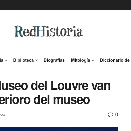
ia
Biblioteca
Biografías
Mitología
Diccionario de 
Museo del Louvre van
terioro del museo
0
opa