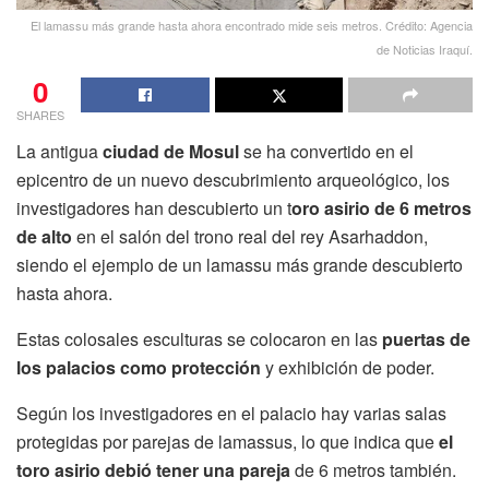
El lamassu más grande hasta ahora encontrado mide seis metros. Crédito: Agencia
de Noticias Iraquí.
0
SHARES
La antigua
ciudad de Mosul
se ha convertido en el
epicentro de un nuevo descubrimiento arqueológico, los
investigadores han descubierto un t
oro asirio de 6 metros
de alto
en el salón del trono real del rey Asarhaddon,
siendo el ejemplo de un lamassu más grande descubierto
hasta ahora.
Estas colosales esculturas se colocaron en las
puertas de
los palacios como protección
y exhibición de poder.
Según los investigadores en el palacio hay varias salas
protegidas por parejas de lamassus, lo que indica que
el
toro asirio debió tener una pareja
de 6 metros también.