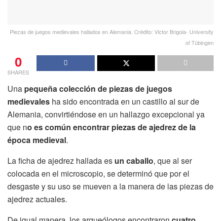
Piezas de juegos medievales hallados en Alemania. Crédito: Victor Brigola- University
of Tübingen
0
SHARES
Una
pequeña colección de piezas de juegos
medievales
ha sido encontrada en un castillo al sur de
Alemania, convirtiéndose en un hallazgo excepcional ya
que n
o es común encontrar piezas de ajedrez de la
época medieval
.
La ficha de ajedrez hallada es
un caballo
, que al ser
colocada en el microscopio, se determinó que por el
desgaste y su uso se mueven a la manera de las piezas de
ajedrez actuales.
De igual manera, los arqueólogos encontraron
cuatro