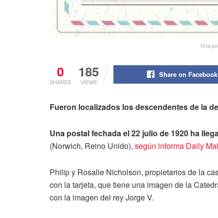
Una pos
0
185
Share on Facebook
SHARES
VIEWS
Fueron localizados los descendentes de la des
Una postal fechada el 22 julio de 1920 ha lle
(Norwich, Reino Unido),
según informa Daily Mai
Philip y Rosalie Nicholson, propietarios de la 
con la tarjeta, que tiene una imagen de la Cated
con la imagen del rey Jorge V.