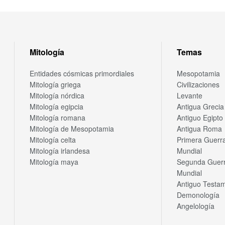
Mitología
Temas
Entidades cósmicas primordiales
Mesopotamia
Mitología griega
Civilizaciones
Mitología nórdica
Levante
Mitología egipcia
Antigua Grecia
Mitología romana
Antiguo Egipto
Mitología de Mesopotamia
Antigua Roma
Mitología celta
Primera Guerr
Mitología irlandesa
Mundial
Mitología maya
Segunda Guer
Mundial
Antiguo Testa
Demonología
Angelología