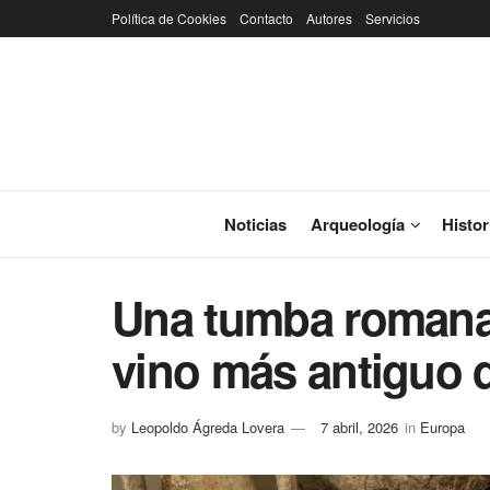
Política de Cookies
Contacto
Autores
Servicios
Noticias
Arqueología
Histor
Una tumba romana
vino más antiguo 
by
Leopoldo Ágreda Lovera
7 abril, 2026
in
Europa