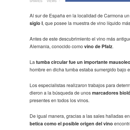
SHARES
VIEWS
Al sur de España en la localidad de Carmona u
siglo I
, que posee la muestra de vino líquido má
Antes de este descubrimiento el vino más antiguo 
Alemania, conocido como
vino de Pfalz
.
La
tumba circular fue un importante mausoleo 
hombre en dicha tumba estaba sumergido bajo el l
Los especialistas realizaron trabajos para determ
dieron a la búsqueda de unos
marcadores bioló
presentes en todos los vinos.
De igual manera, gracias a las sales halladas en l
betica como el posible origen del vino
encontr