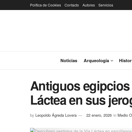
Política de Cookies
Contacto
Autores
Servicios
Noticias
Arqueología
Histor
Antiguos egipcios 
Láctea en sus jerog
by
Leopoldo Ágreda Lovera
22 enero, 2026
in
Medio O