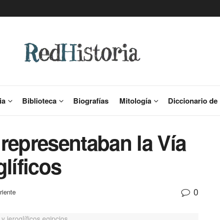
ia
Biblioteca
Biografías
Mitología
Diccionario de 
representaban la Vía
líficos
0
riente